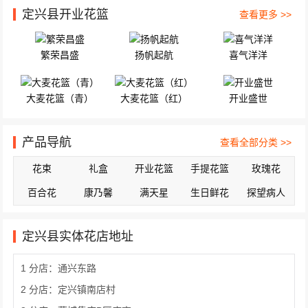
定兴县开业花篮
查看更多 >>
繁荣昌盛
扬帆起航
喜气洋洋
大麦花篮（青）
大麦花篮（红）
开业盛世
产品导航
查看全部分类 >>
花束
礼盒
开业花篮
手提花篮
玫瑰花
百合花
康乃馨
满天星
生日鲜花
探望病人
定兴县实体花店地址
1 分店：通兴东路
2 分店：定兴镇南店村