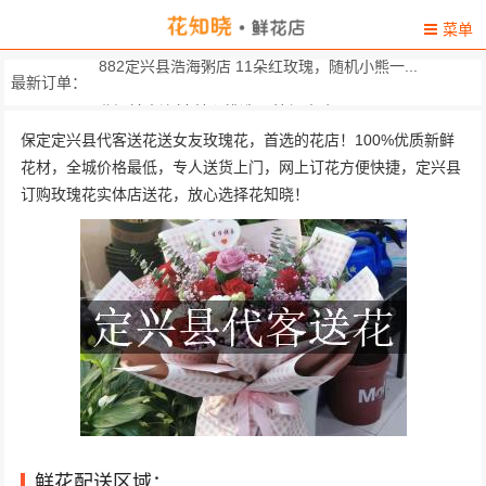
菜单
882定兴县浩海粥店 11朵红玫瑰，随机小熊一...
最新订单：
北河镇南连村 精心挑选66枝红玫瑰，33...
保定定兴县代客送花送女友玫瑰花，首选的花店！100%优质新鲜
惠友购物广场三楼米拉格专厅 11朵顶级红玫瑰，2枝香水..
花材，全城价格最低，专人送货上门，网上订花方便快捷，定兴县
河北省保定市定兴县北河镇北塘路中10
订购玫瑰花实体店送花，放心选择花知晓！
定兴县北田乡西晓村 粉色康乃馨11朵、粉色香...
定兴县先于镇龙华村小学 11枝粉色康乃馨，2枝多头...
天奕商厦4楼梁丰 精心挑选11枝顶级红玫瑰...
保定市定兴县北田乡东韩村 精选11朵红玫瑰，搭配黄...
保定市定兴县
河北省保定市定兴县通兴路公安局 精心挑选11枝顶级红玫瑰...
鲜花配送区域：