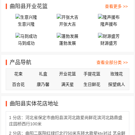
曲阳县开业花篮
查看更多 >>
生意兴隆
开张大吉
隆声援布
马到成功
蓬勃发展
财源盛芳
产品导航
查看全部分类 >>
花束
礼盒
开业花篮
手提花篮
玫瑰花
百合花
康乃馨
满天星
生日鲜花
探望病人
曲阳县实体花店地址
1 分店：河北省保定市曲阳县滨河北路爱尚鲜花滨河北路鼎盛
庄园桥西行100米
2 分店：曲阳二医院红绿灯北行50米东转大歌星ktv对过 艺朵鲜