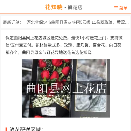
菜单
最新订单：
河北省保定市曲阳县惠友4楼张云娜 11朵粉玫瑰，黄莺，满天...
县医院门口西侧20m正润集团 精品红玫瑰19枝，搭配黄...
保定曲阳县网上花店城区送花免费，最快1小时送花上门，支持微
信/支付宝支付。花材鲜款式多，玫瑰、康乃馨、百合花、向日葵
河北省曲阳县百通新苑 精品红玫瑰19枝,搭配黄英...
都齐全。曲阳县母亲节订花异地送花首选花知晓
曲阳县恒阳中学 精选11朵顶级红玫瑰，一...
河北 保定 曲阳县灵山镇韩家村 精心挑选66枝红玫瑰，3
河北省保定市曲阳县永宁花园二期，楼盘处 包装：，配精美花器（不...
河北省保定市曲阳县产德乡东相如村 精品红玫瑰19
永宁花园一期8号楼西单元203 精心挑选11枝顶级红玫瑰..
恒山西路老凤祥银楼 11朵粉玫瑰，黄莺、满天...
鲜花配送区域：