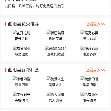
恒州镇恒兴巷9号俏佳人美容坊 11朵顶级红玫瑰，一对可...
曲阳县，凡城区内，均可免费送货上门
曲阳县花束推荐
查看更多 >>
花开之时
祈愿美满
照亮心灵
慈爱温柔
温馨的歌谣
浅浅心意
曲阳县鲜花礼盒
查看更多 >>
芳香四溢
美满人生
柔柔的暖
美好时光
怡人风景
情有独钟