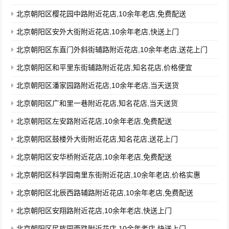
北京朝阳区樱花园中路附近花店,10余年老店,免费配送
北京朝阳区安外大街附近花店,10余年老店,快送上门
北京朝阳区东直门外斜街辅路附近花店,10余年老店,送花上门
北京朝阳区和平里东街辅路附近花店,知名花店,价格便宜
北京朝阳区潘家园路附近花店,10余年老店,当天送货
北京朝阳区广和里一巷附近花店,知名花店,当天送货
北京朝阳区左安路附近花店,10余年老店,免费配送
北京朝阳区鼓楼外大街附近花店,知名花店,送花上门
北京朝阳区安华桥附近花店,10余年老店,免费配送
北京朝阳区科学园南里东街附近花店,10余年老店,价格实惠
北京朝阳区北辰西路辅路附近花店,10余年老店,免费配送
北京朝阳区安翔路附近花店,10余年老店,快送上门
北京朝阳区民族园西路附近花店,10余年老店,快送上门