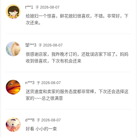
t***1
于 2026-08-07
给媳妇一个惊喜，鲜花媳妇很喜欢，不错。非常好，下
次还来。
邹***3
于 2026-08-07
很感谢店家，我昨晚才订的，还耽误店家下班了。妈妈
收到很喜欢，下次有机会还来
n***3
于 2026-08-07
送货速度和卖家的服务态度都非常棒，下次还会选择这
家的~~~总之很满意
d***8
于 2026-08-07
好看 小小的一束