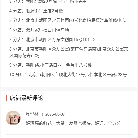
3 分店：朝阳北路20号院下沉广场花先生
4 分店：顺源街牛王庙2号楼
5 分店：北京市朝阳区霄云路西50米北京柏思德汽车维修中心
6 分店：双井家乐福西门停车场
7 分店：北京市朝阳区万东文创园15号101-D
8 分店：北京市朝阳区众友公寓(来广营东路南)北京众友公寓东
风国际花卉市场
9 分店：朝阳路,小庄路口西，金台里八号楼
10 分店：北京市朝阳区广顺北大街17号六佰本北区一层a23号
店铺最新评论
万***林
于 2026-08-07
好漂亮的鲜花，大赞，发货也很快，好评，全五分