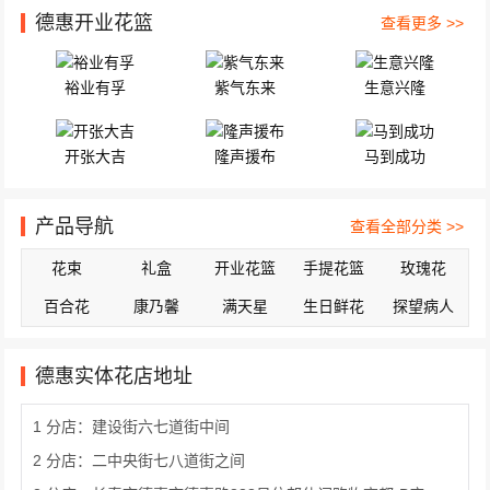
德惠开业花篮
查看更多 >>
裕业有孚
紫气东来
生意兴隆
开张大吉
隆声援布
马到成功
产品导航
查看全部分类 >>
花束
礼盒
开业花篮
手提花篮
玫瑰花
百合花
康乃馨
满天星
生日鲜花
探望病人
德惠实体花店地址
1 分店：建设街六七道街中间
2 分店：二中央街七八道街之间