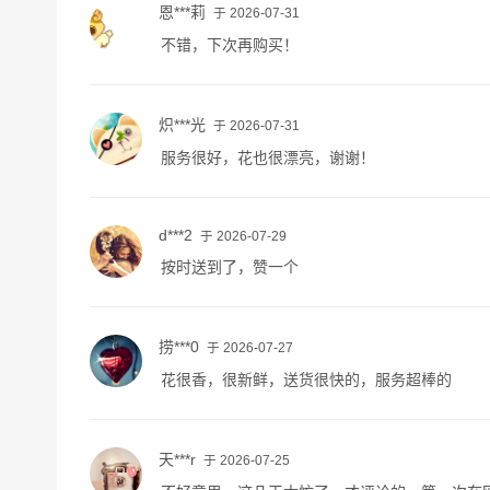
恩***莉
于 2026-07-31
不错，下次再购买！
炽***光
于 2026-07-31
服务很好，花也很漂亮，谢谢！
d***2
于 2026-07-29
按时送到了，赞一个
捞***0
于 2026-07-27
花很香，很新鲜，送货很快的，服务超棒的
天***r
于 2026-07-25