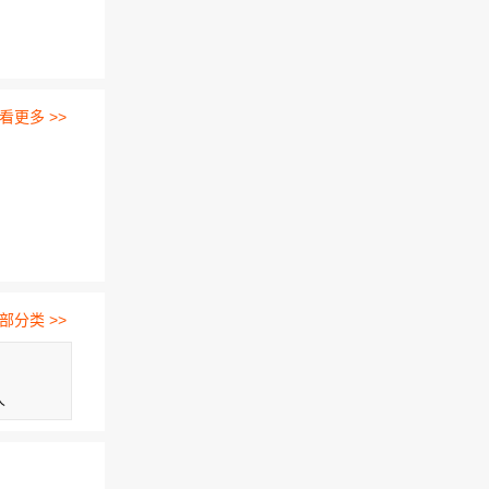
看更多 >>
部分类 >>
人