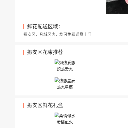
丹东市振安区五龙背毛绢路815号 鲜花由11枝
辽宁省丹东振安区临江后街辽东学院南校区 由
鲜花配送区域：
振安区，凡城区内，均可免费送货上门
振安区花束推荐
炽热爱恋
热恋星辰
振安区鲜花礼盒
柔情似水