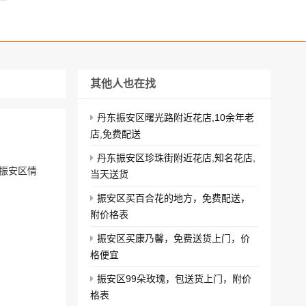
其他人也在找
丹东振安区曙光路附近花店,10余年老
店,免费配送
丹东振安区珍珠街附近花店,知名花店,
振安区情
当天送货
振安区买百合花的地方，免费配送，
附价格表
振安区买康乃馨，免费送货上门，价
格便宜
振安区99朵玫瑰，包送货上门，附价
格表