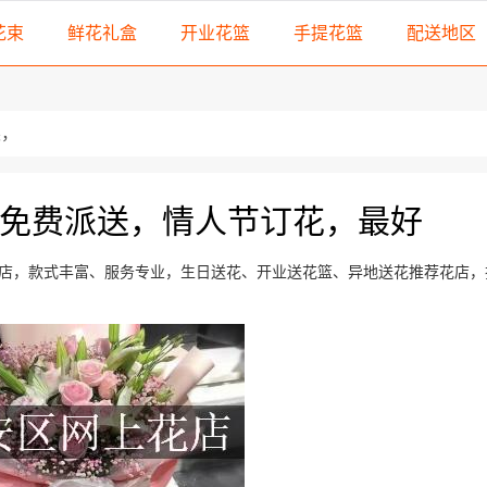
花束
鲜花礼盒
开业花篮
手提花篮
配送地区
英，
图片样式蝴蝶兰，
免费派送，情人节订花，最好
娜，3枝粉剑兰...
香槟玫瑰，2只多...
店，款式丰富、服务专业，生日送花、开业送花篮、异地送花推荐花店，
品红玫瑰21枝,搭配黄英...
玫瑰组成，2枝多...
9朵极品红玫瑰，搭配尤...