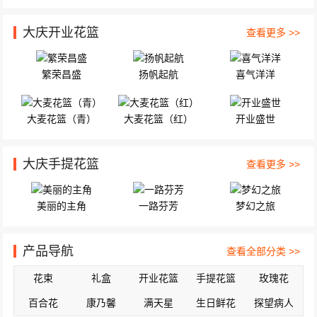
大庆开业花篮
查看更多 >>
繁荣昌盛
扬帆起航
喜气洋洋
大麦花篮（青）
大麦花篮（红）
开业盛世
大庆手提花篮
查看更多 >>
美丽的主角
一路芬芳
梦幻之旅
产品导航
查看全部分类 >>
花束
礼盒
开业花篮
手提花篮
玫瑰花
百合花
康乃馨
满天星
生日鲜花
探望病人