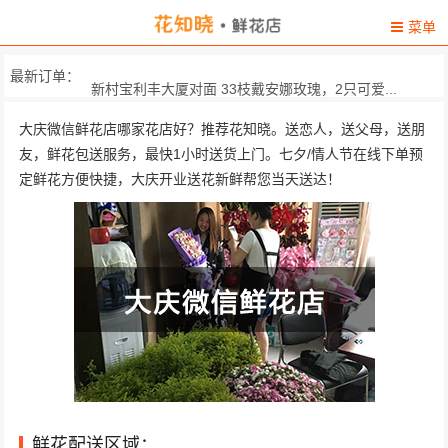
菜单
最新订单：
新村宝利丰大厦对面 33枝戴安娜玫瑰，2只可爱...
大庆市新村经六街毅腾沃尔玛二楼 各色
大庆微信鲜花店哪家花店好？推荐花知晓。送恋人，送父母，送朋
友，鲜花包送服务，最快1小时送货上门。七夕/情人节在线下单预
大庆市让胡路区博奥时代购物中心附近自取 11枝顶级红玫瑰，黄莺间...
定鲜花方便快捷，大庆开业送花新鲜帮您当天送达！
县城里面当天问收花人 精选11朵极品红玫瑰，黄...
黑龙江省大庆萨尔图区大庆职业学院南区... 11朵极品蓝玫瑰，一只可...
大庆开发区创业新街25号大庆同创信息产... 11枝顶级粉玫瑰，搭配桔...
黑龙江省大庆萨尔图区大庆市一场七矿 
大庆市东北石油大学 11枝顶级红玫瑰,黄莺间插...
黑龙江大庆市龙凤区化祥路3-18号4门502室 21
鲜花配送区域：