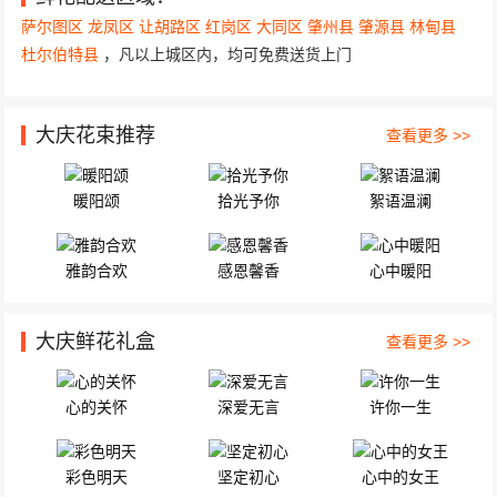
湖滨教师花园B-37-1-501 1枝红色玫瑰，33枝粉康乃...
萨尔图区
龙凤区
让胡路区
红岗区
大同区
肇州县
肇源县
林甸县
杜尔伯特县
，凡以上城区内，均可免费送货上门
大庆花束推荐
查看更多 >>
暖阳颂
拾光予你
絮语温澜
雅韵合欢
感恩馨香
心中暖阳
大庆鲜花礼盒
查看更多 >>
心的关怀
深爱无言
许你一生
彩色明天
坚定初心
心中的女王