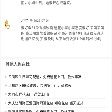
丽，小姨生日，她很开心很喜欢。
y***7
于 2026-07-04
很好看51朵香槟玫瑰 送花小哥小哥态度很好 呆萌呆萌
的 我让朋友帮着领取完 小哥还负责地打电话跟我确认
谢谢店家 对了 很及时 从下单到收货1个半到2个小时
其他人也在找
龙凤区生日鲜花配送，免费送花上门，款式丰富
让胡路区99朵玫瑰，包送货上门，价格表
大同市鲜花店(可送货上门)
大庆让胡路区爱国路附近花店,知名花店,当天送货
肇源县买康乃馨，免费送货上门，价格实惠