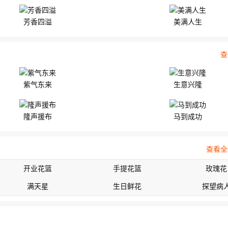
芳香四溢
美满人生
查
紫气东来
生意兴隆
隆声援布
马到成功
查看全
开业花篮
手提花篮
玫瑰花
满天星
生日鲜花
探望病