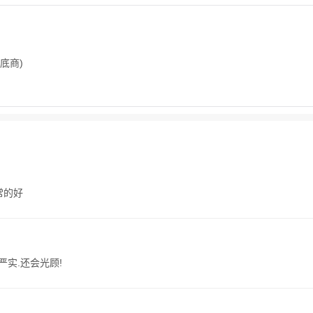
底商)
常的好
实.还会光顾!