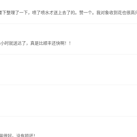
楼下整理了一下，喷了喷水才送上去了的。赞一个。我对象收到花也很高
几小时就送达了，真是比顺丰还快啊！！
装很好。没有损坏！