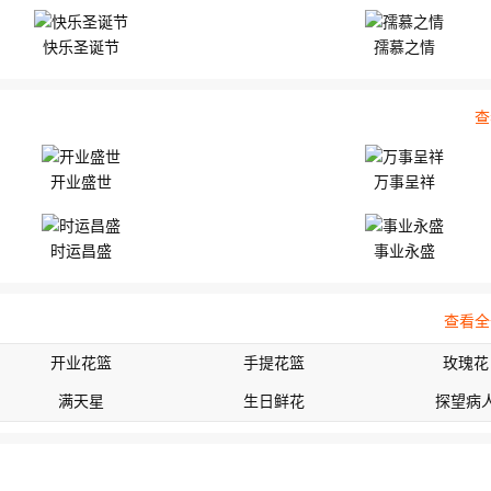
快乐圣诞节
孺慕之情
查
开业盛世
万事呈祥
时运昌盛
事业永盛
查看全
开业花篮
手提花篮
玫瑰花
满天星
生日鲜花
探望病