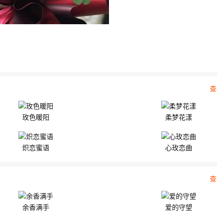
查
玫色暖阳
柔梦花漾
炽恋蜜语
心玫恋曲
查
余香满手
爱的守望