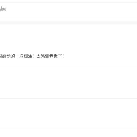
对面
蜜感动的一塌糊涂！太感谢老板了！