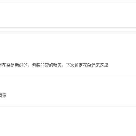
是花朵是新鲜的，包装非常的精美，下次预定花朵还来这里
满意