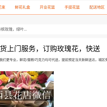
花束
鲜花礼盒
开业花篮
手提花篮
配送地区
槟玫瑰，绿叶...
1朵白玫瑰，11朵粉玫瑰...
货上门服务，订购玫瑰花，快送
...
我们更专业，鲜花/蛋糕/巧克力均可代送，提前预定当天新鲜送达，城区
...
..
，粉康...
3朵精选红玫瑰，搭配顶...