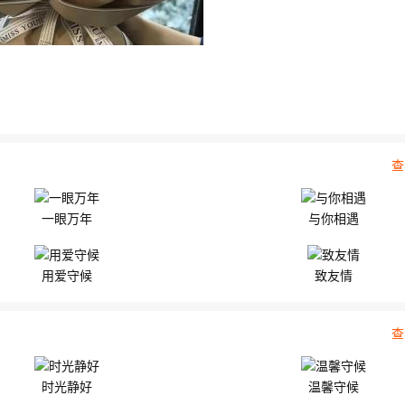
，搭配黄...
朵精选红玫瑰，搭配顶...
查
一眼万年
与你相遇
用爱守候
致友情
查
时光静好
温馨守候