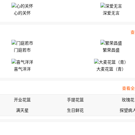
心的关怀
深爱无言
查
门庭若市
繁荣昌盛
喜气洋洋
大麦花篮（青）
查看全
开业花篮
手提花篮
玫瑰花
满天星
生日鲜花
探望病