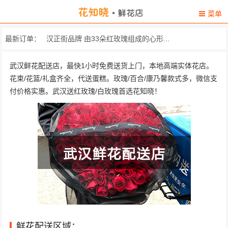
菜单
汉正街品牌 由33朵红玫瑰组成的心形...
最新订单：
湖北省武汉市江汉区中山大道六渡桥库玛... 精品香水百合2枝，红玫瑰...
武汉鲜花配送店，最快1小时免费送货上门，本地高端实体花店。
花束/花篮/礼盒齐全，代送蛋糕。玫瑰/百合/康乃馨款式多，微信支
王府井背后正城财富AD2单元12楼15号 百合，洋兰，菊花，扇叶
付价格实惠。武汉送红玫瑰/白玫瑰首选花知晓！
湖北省武汉市东湖高新技术开发区南湖大... 33朵精选红玫瑰，搭配顶...
汉口前进一路东泰和酒店 11朵粉玫瑰，黄莺，满天...
湖北省武汉汉阳区王家湾大洋百货门口 白色多头香水百合6支，满...
徐东团结大道爱家皇家公馆2栋1单元4楼 9朵顶级红玫瑰，搭配一
888取消光谷大道藏龙岛，百度大楼 11朵顶级红玫瑰，搭配桔...
金地太阳城外婆湾酒店 11朵极品粉玫瑰，黄莺搭配，
鲜花配送区域：