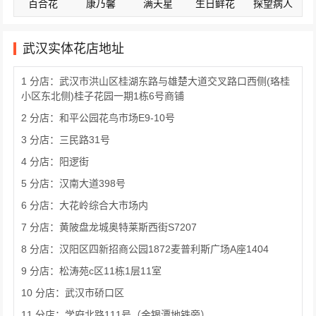
百合花
康乃馨
满天星
生日鲜花
探望病人
武汉实体花店地址
1 分店：武汉市洪山区桂湖东路与雄楚大道交叉路口西侧(珞桂
小区东北侧)桂子花园一期1栋6号商铺
2 分店：和平公园花鸟市场E9-10号
3 分店：三民路31号
4 分店：阳逻街
5 分店：汉南大道398号
6 分店：大花岭综合大市场内
7 分店：黄陂盘龙城奥特莱斯西街S7207
8 分店：汉阳区四新招商公园1872麦普利斯广场A座1404
9 分店：松涛苑c区11栋1层11室
10 分店：武汉市硚口区
11 分店：学府北路111号（金银潭地铁旁）