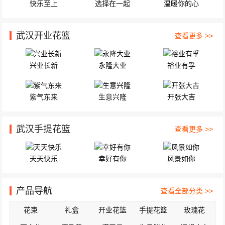
快乐至上
选择在一起
温暖你的心
武汉开业花篮
查看更多 >>
兴业长新
永隆大业
裕业有孚
紫气东来
生意兴隆
开张大吉
武汉手提花篮
查看更多 >>
天天快乐
幸好有你
风景如你
产品导航
查看全部分类 >>
花束
礼盒
开业花篮
手提花篮
玫瑰花