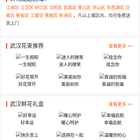
群光地下一层蜂巢冰激凌柜要送到柜台 33朵精选红玫瑰，搭配顶...
江岸区
江汉区
硚口区
汉阳区
武昌区
青山区
洪山区
东西湖区
汉
南区
蔡甸区
江夏区
黄陂区
新洲区
，凡以上城区内，均可免费送
货上门
武汉花束推荐
查看更多 >>
一生相知
迷人的微笑
挂念你
好花常开
美丽如你
真诚的祝福
武汉鲜花礼盒
查看更多 >>
好幸运
暖心呵护
幸福启航