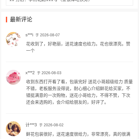
12 分店：汉阳大街3073号武汉三五四一
13 分店：江大路28号工科院小区
最新评论
s***i
于 2026-08-07
花收到了，好艳丽，送花速度也给力。花也很漂亮。赞
一个
x***2
于 2026-08-03
收到东西打开看了看，包装完好 送花小哥超级给力 质量
不错，老板服务没得说，耐心细心介绍鲜花给买家，不
错挺满意的一次购物，送花小哥给力，不得不赞，下次
还会来选购的，会介绍给朋友的，好评了。
计***3
于 2026-08-02
鲜花包装很好，送花速度很给力，非常漂亮，真的很满