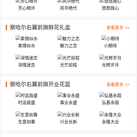
芳心暗许
风华绝代
悠悠我心
察哈尔右翼前旗鲜花礼盒
查看更多 >>
柔情似水
魅力之恋
小期待
深情迷恋
光芒前程
光辉岁月
察哈尔右翼前旗开业花篮
查看更多 >>
时运昌盛
事业永盛
弘基永固
生意如春
兴业长新
永隆大业