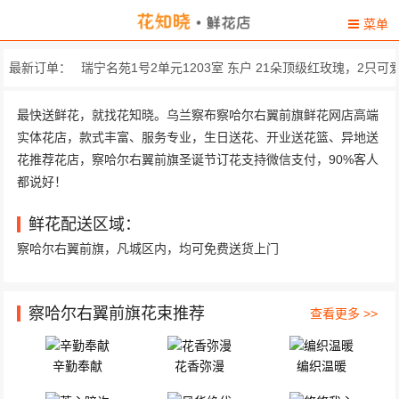
菜单
最新订单：
瑞宁名苑1号2单元1203室 东户 21朵顶级红玫瑰，2只可爱.
内
最快送鲜花，就找花知晓。乌兰察布察哈尔右翼前旗鲜花网店高端
实体花店，款式丰富、服务专业，生日送花、开业送花篮、异地送
察哈尔右翼前旗安居公寓 精选99朵极品蓝玫瑰，搭...
花推荐花店，察哈尔右翼前旗圣诞节订花支持微信支付，90%客人
770乌兰察布职业学院2号宿舍楼 11支粉玫瑰，黄莺，满天.
都说好！
平地泉镇平三村二组27户 12朵顶级戴安娜玫瑰，一...
鲜花配送区域：
察哈尔右翼前旗，凡城区内，均可免费送货上门
内蒙古省乌兰察布医学高等专科学校5号公... 
白海子镇亿利东方幼儿园 精选白色香水百合2枝，绿...
察哈尔右翼前旗花束推荐
查看更多 >>
乌兰察布医专 精心挑选11枝顶级红玫瑰...
辛勤奉献
花香弥漫
编织温暖