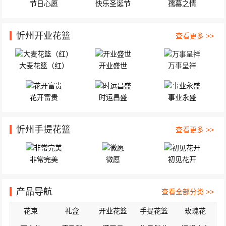
节日心愿
快乐圣诞节
孺慕之情
忻州开业花篮
查看更多 >>
大麦花篮（红）
开业盛世
万事呈祥
花开富贵
时运昌盛
事业永盛
忻州手提花篮
查看更多 >>
非常完美
微愿
初见花开
产品导航
查看全部分类 >>
花束
礼盒
开业花篮
手提花篮
玫瑰花