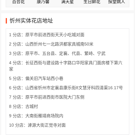
百合花
康乃馨
满天星
生日鲜花
探望病人
忻州实体花店地址
1 分店：原平市前进西街天天小吃城对面
2 分店：山西忻州七一北路洪都家具城南50米
3 分店：原平市、五台县、定襄、代县、繁峙、宁武
4 分店：长征西街与建设路十字路口华阳家具门面房楼下第六
家
5 分店：偏关旧汽车站西小巷
6 分店：山西省忻州市定襄县康乐街8文慧牙科四清渠16.17号
7 分店：原平市前进西街市医院大门东侧
8 分店：古城村
9 分店：大南街雁靖商场院内
10 分店：滹源大街正觉寺对面