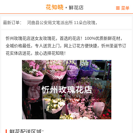
菜单
最新订单：
河曲县公安局文笔派出所 11朵白玫瑰，
忻州市五寨县阳苛东路文园小区9号楼西单... 
忻州玫瑰花店送女友玫瑰花，首选的花店！100%优质新鲜花材，
全城价格最低，专人送货上门，网上订花方便快捷，忻州圣诞节订
忻州定襄县河边镇牛台村山西昊坤重型机... 19朵极品蓝玫瑰，满天星...
花实体店送花，放心选择花知晓！
山西省保德县（送之前联系收花人确定具... 精品红玫瑰
砂河镇 砂河四小 33朵精选红玫瑰，搭配顶...
山西省忻州市五台山大甘
宁武县凤凰东街新一族美容院 4朵百合，洋兰，20朵红扶..
轩岗镇 精选11朵红色康乃馨，黄...
忻州市代县108国道
鲜花配送区域：