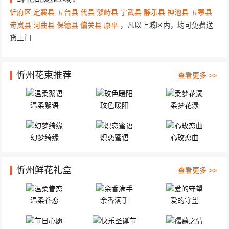
文笔镇全峰快递收 精心挑选66枝红玫瑰，33...
忻府区
定襄县
五台县
代县
繁峙县
宁武县
静乐县
神池县
五寨县
岢岚县
河曲县
保德县
偏关县
原平
，凡以上城区内，均可免费送
货上门
忻州花束推荐
查看更多 >>
温柔絮语
玫色暖阳
柔梦花漾
幻梦绮缘
炽恋蜜语
心玫恋曲
忻州鲜花礼盒
查看更多 >>
温柔眷恋
余香满手
爱的守望