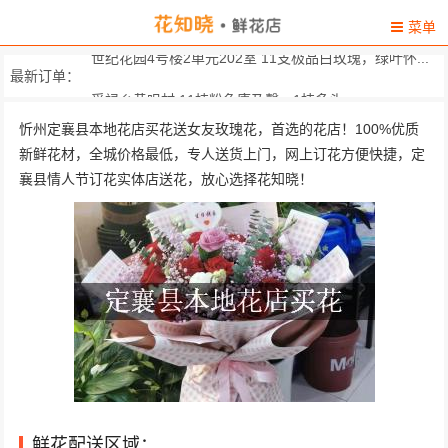
菜单
世纪花园4号楼2单元202室 11支极品白玫瑰，绿叶怀...
最新订单：
受禄乡黄咀村 11枝粉色康乃馨，1枝多头...
山西省忻州市和平路师苑对面的东北饺子馆 6
忻州定襄县本地花店买花送女友玫瑰花，首选的花店！100%优质
新鲜花材，全城价格最低，专人送货上门，网上订花方便快捷，定
定襄县三中 精选11朵红玫瑰，搭配黄...
襄县情人节订花实体店送花，放心选择花知晓！
忻州定襄县河边镇牛台村山西昊坤重型机... 19朵极品蓝玫瑰，满天星...
山西省忻州市定襄县世纪花园五号楼二单元 挑选33支精致粉玫瑰，搭...
山西 忻州 定襄县牛台村 用 白菊，黄菊，百合中...
山西省忻州市董村 小金豆幼儿园 35朵精选红玫
鲜花配送区域：