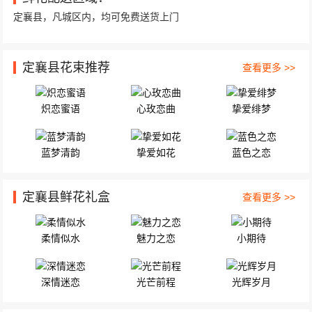
定襄县，凡城区内，均可免费送货上门
定襄县花束推荐
查看更多 >>
炽恋蜜语
心玫恋曲
挚爱绯梦
蓝梦清韵
挚爱如花
蓝色之恋
定襄县鲜花礼盒
查看更多 >>
柔情似水
魅力之恋
小期待
深情迷恋
光芒前程
光辉岁月