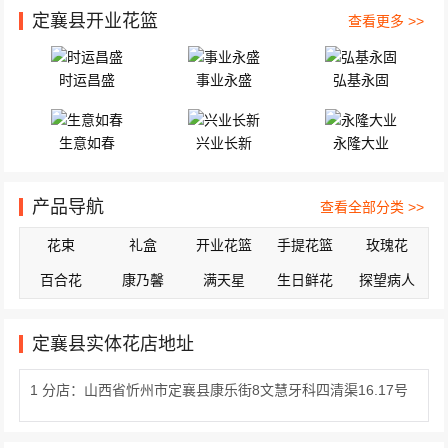
定襄县开业花篮
查看更多 >>
时运昌盛
事业永盛
弘基永固
生意如春
兴业长新
永隆大业
产品导航
查看全部分类 >>
花束
礼盒
开业花篮
手提花篮
玫瑰花
百合花
康乃馨
满天星
生日鲜花
探望病人
定襄县实体花店地址
1 分店：山西省忻州市定襄县康乐街8文慧牙科四清渠16.17号