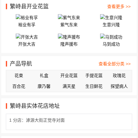
繁峙县开业花篮
查看更多 >>
裕业有孚
紫气东来
生意兴隆
开张大吉
隆声援布
马到成功
产品导航
查看全部分类 >>
花束
礼盒
开业花篮
手提花篮
玫瑰花
百合花
康乃馨
满天星
生日鲜花
探望病人
繁峙县实体花店地址
1 分店：滹源大街正觉寺对面