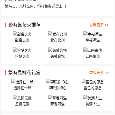
忻州市繁峙县大木瓜村 33枝戴安娜玫瑰，2只可爱...
繁峙县，凡城区内，均可免费送货上门
繁峙县花束推荐
查看更多 >>
甜蜜之恋
爱在此刻
幸福满溢
粉梦之恋
慈馨合悦
云间来信
繁峙县鲜花礼盒
查看更多 >>
选择在一起
温暖你的心
蓝色的思念
恩情无限
芳香四溢
美满人生