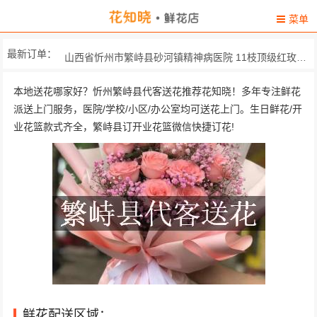
菜单
最新订单：
山西省忻州市繁峙县砂河镇精神病医院 11枝顶级红玫瑰，两只可...
山西省忻州市繁峙县石龙街泛亚财富中心 11朵顶级红玫瑰，一对精...
本地送花哪家好？忻州繁峙县代客送花推荐花知晓！多年专注鲜花
派送上门服务，医院/学校/小区/办公室均可送花上门。生日鲜花/开
山西省，繁峙县，砂河镇 33朵精选红玫瑰，搭配顶...
业花篮款式齐全，繁峙县订开业花篮微信快捷订花!
繁峙县政府 11枝极品红玫瑰，黄莺间...
大木瓜村 33枝戴安娜玫瑰，2只可爱...
砂河镇 砂河四小 33朵精选红玫瑰，搭配顶...
繁峙县第一人民医院 精选粉色康乃馨17枝，满...
平型关街祥龙小区 精选33朵红玫瑰，石竹梅...
山西省忻州市繁峙县东风小区4单元501室 19朵极品红玫瑰，搭配尤...
鲜花配送区域：