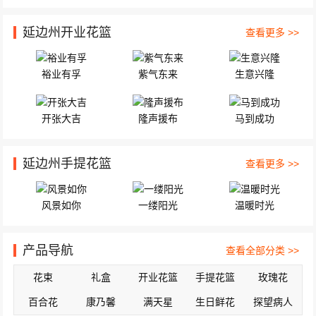
延边州开业花篮
查看更多 >>
裕业有孚
紫气东来
生意兴隆
开张大吉
隆声援布
马到成功
延边州手提花篮
查看更多 >>
风景如你
一缕阳光
温暖时光
产品导航
查看全部分类 >>
花束
礼盒
开业花篮
手提花篮
玫瑰花
百合花
康乃馨
满天星
生日鲜花
探望病人