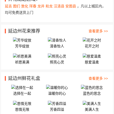
延吉
图们
敦化
珲春
龙井
和龙
汪清县
安图县
，凡以上城区内，
均可免费送货上门
延边州花束推荐
查看更多 >>
芳华绽放
清香怡人
花开之时
祈愿美满
照亮心灵
慈爱温柔
延边州鲜花礼盒
查看更多 >>
选择在一起
温暖你的心
蓝色的思念
恩情无限
芳香四溢
美满人生