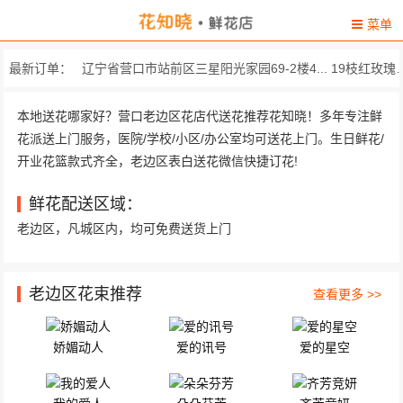
菜单
最新订单：
辽宁省营口市站前区三星阳光家园69-2楼4.
柳树镇 营口高铁站东 11朵顶级蓝玫瑰，黄莺丰...
本地送花哪家好？营口老边区花店代送花推荐花知晓！多年专注鲜
花派送上门服务，医院/学校/小区/办公室均可送花上门。生日鲜花/
营口渤海大街十六中聚合城 9只优质卡通小熊。
开业花篮款式齐全，老边区表白送花微信快捷订花!
渤海大街东6号居然之家五楼卡乐
鲜花配送区域：
三星阳光家园7号楼4
老边区，凡城区内，均可免费送货上门
营
老边区花束推荐
查看更多 >>
龙山大街62号行政审批中心 精心挑选66枝红玫瑰，33...
娇媚动人
爱的讯号
爱的星空
宝潞花园小区 9朵顶级红玫瑰，搭配一对...