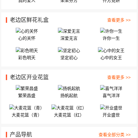
我的爱人
朵朵芬芳
齐芳竞妍
老边区鲜花礼盒
查看更多 >>
心的关怀
深爱无言
许你一生
彩色明天
坚定初心
心中的女王
老边区开业花篮
查看更多 >>
繁荣昌盛
扬帆起航
喜气洋洋
大麦花篮（青）
大麦花篮（红）
开业盛世
产品导航
查看全部分类 >>