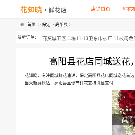
店铺首页
鲜花
首页
>
保定
>
高阳县
>
商贸城五区二栋11-13卫东巾被厂 11枝粉色康
最新订单：
河北省保定市高阳县西大街西百货对面黑... 3
高阳县花店同城送花
河北省保定市高阳县视康眼镜店 19朵极品红玫
高阳县高任路三利东门南行1000米左边蚊香厂
花知晓，专注同城鲜花速递，保定高阳县花店同城送花首选，
当天新鲜送达，高阳县圣诞节订花支持微信支付
中医院对面迪步折扣店 11朵极品蓝玫瑰，一只
现代城二期20号楼210房间 精选11朵红玫瑰，
河北省保定市高阳县兴阳路223号湖北小吃饭店
高阳县宏润大街 康恩酒店 21朵顶级红玫瑰，2