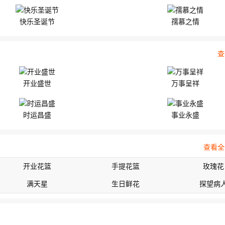
快乐圣诞节
孺慕之情
查
开业盛世
万事呈祥
时运昌盛
事业永盛
查看全
开业花篮
手提花篮
玫瑰花
满天星
生日鲜花
探望病