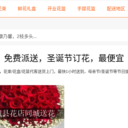
花束
鲜花礼盒
开业花篮
手提花篮
配送地区
乃馨，2枝多头...
3朵精选红玫瑰，搭配顶...
，免费派送，圣诞节订花，最便宜
瑰，搭配尤...
 33朵极品香槟玫瑰，搭配...
花束/花盒/花篮代客送货上门，最快1小时送到，母亲节/圣诞节等节日
可...
搭配黄...
 32朵极品香槟玫瑰，搭配...
只可爱...