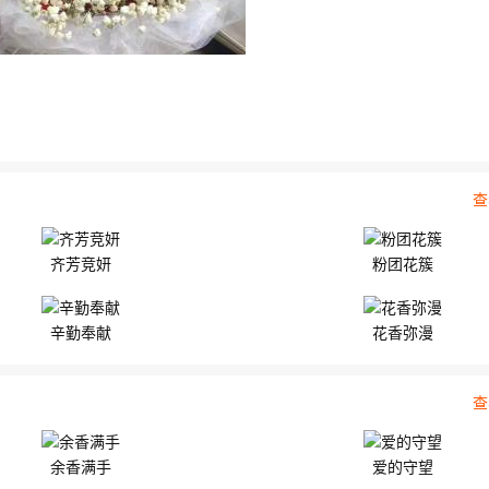
玫瑰，搭配黄...
02818 精心挑选19朵紫玫瑰，点...
查
齐芳竞妍
粉团花簇
辛勤奉献
花香弥漫
查
余香满手
爱的守望