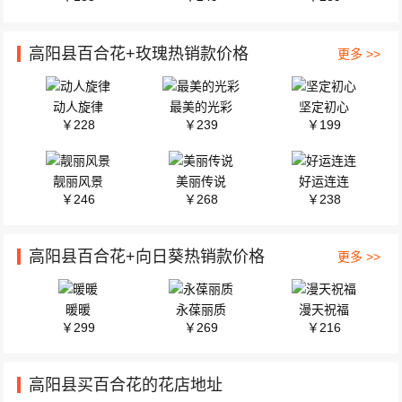
高阳县百合花+玫瑰热销款价格
更多 >>
动人旋律
最美的光彩
坚定初心
￥228
￥239
￥199
靓丽风景
美丽传说
好运连连
￥246
￥268
￥238
高阳县百合花+向日葵热销款价格
更多 >>
暖暖
永葆丽质
漫天祝福
￥299
￥269
￥216
高阳县买百合花的花店地址