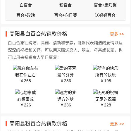
白百合
粉百合
百合+康乃馨
百合+玫瑰
百合+向日葵
送妈妈百合
高阳县白百合热销款价格
更多 >>
白百合象征纯洁、高雅、清新和宁静，能够代表纯洁的爱情以及
深深的祝福和关怀。可以用来赠送恋人、朋友、母亲或长辈，也
可以用来祝福病人早日康复！
我在你左右
爱的芬芳
所有的快乐
￥268
￥286
￥198
心想事成
远方的梦
无尽的祝福
￥226
￥236
￥228
高阳县粉百合热销款价格
更多 >>