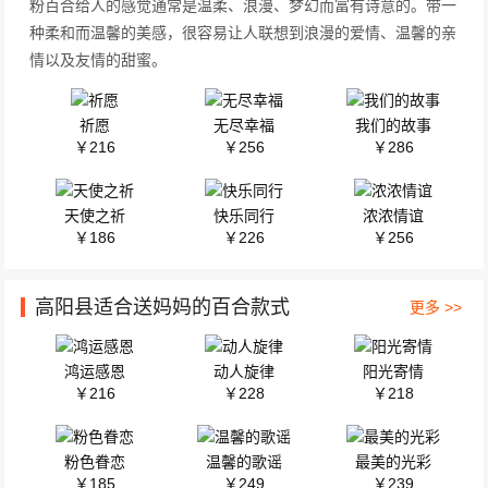
粉百合给人的感觉通常是温柔、浪漫、梦幻而富有诗意的。带一
种柔和而温馨的美感，很容易让人联想到浪漫的爱情、温馨的亲
情以及友情的甜蜜。
祈愿
无尽幸福
我们的故事
￥216
￥256
￥286
天使之祈
快乐同行
浓浓情谊
￥186
￥226
￥256
高阳县适合送妈妈的百合款式
更多 >>
鸿运感恩
动人旋律
阳光寄情
￥216
￥228
￥218
粉色眷恋
温馨的歌谣
最美的光彩
￥185
￥249
￥239