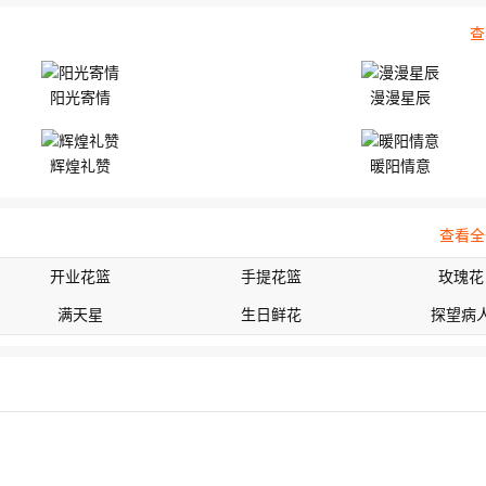
查
阳光寄情
漫漫星辰
辉煌礼赞
暖阳情意
查看全
开业花篮
手提花篮
玫瑰花
满天星
生日鲜花
探望病