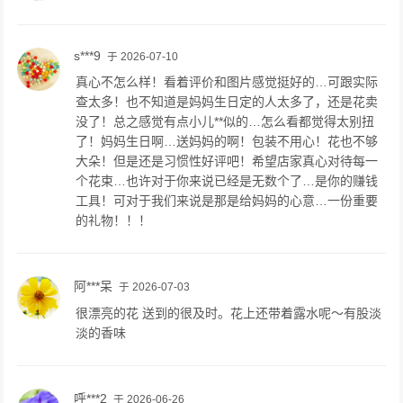
s***9
于 2026-07-10
真心不怎么样！看着评价和图片感觉挺好的…可跟实际
查太多！也不知道是妈妈生日定的人太多了，还是花卖
没了！总之感觉有点小儿**似的…怎么看都觉得太别扭
了！妈妈生日啊…送妈妈的啊！包装不用心！花也不够
大朵！但是还是习惯性好评吧！希望店家真心对待每一
个花束…也许对于你来说已经是无数个了…是你的赚钱
工具！可对于我们来说是那是给妈妈的心意…一份重要
的礼物！！！
阿***呆
于 2026-07-03
很漂亮的花 送到的很及时。花上还带着露水呢～有股淡
淡的香味
呼***2
于 2026-06-26