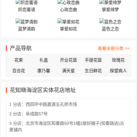
炽恋蜜语
心玫恋曲
挚爱绯梦
蓝梦清韵
挚爱如花
蓝色之恋
产品导航
查看全部分类 >>
花束
礼盒
开业花篮
手提花篮
玫瑰花
百合花
康乃馨
满天星
生日鲜花
探望病人
花知晓海淀区实体花店地址
1 分店：西四环中路嘉源五孔桥市场
2 分店：阜成路57号
3 分店：北京市海淀区知春路50号1幢2层好嫂子(知春路店)古
里铺内