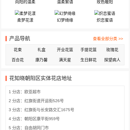
向阳的温柔
温柔絮语
玫色暖阳
柔梦花漾
幻梦绮缘
炽恋蜜语
产品导航
查看全部分类 >>
花束
礼盒
开业花篮
手提花篮
玫瑰花
百合花
康乃馨
满天星
生日鲜花
探望病人
花知晓朝阳区实体花店地址
1 分店：欧亚超市
2 分店：红旗街道开运街526号
3 分店：红旗街与长安路交汇1675号
4 分店：朝阳区康平街959号
5 分店：自由胡同门市