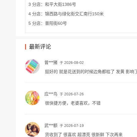
3 分店：和平大街1386号
4 分店：锦西路与绿化街交汇南行150米
5 分店：普阳街60号
最新评论
曾***猪
于 2026-08-02
挺好的 就是花送到的时候边角都枯了 发黄 影响
应***鸟
于 2026-07-26
很快捷方便，老婆喜欢，不错
武***额
于 2026-07-19
货收到了 很喜欢 超漂亮 很新鲜 下次再来