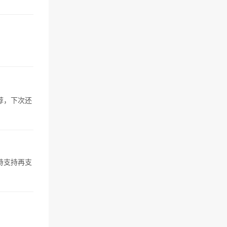
荐，下次还
持支持再支