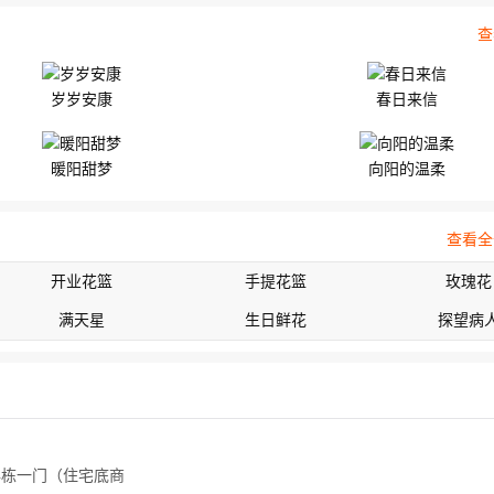
查
岁岁安康
春日来信
暖阳甜梦
向阳的温柔
查看全
开业花篮
手提花篮
玫瑰花
满天星
生日鲜花
探望病
4栋一门（住宅底商