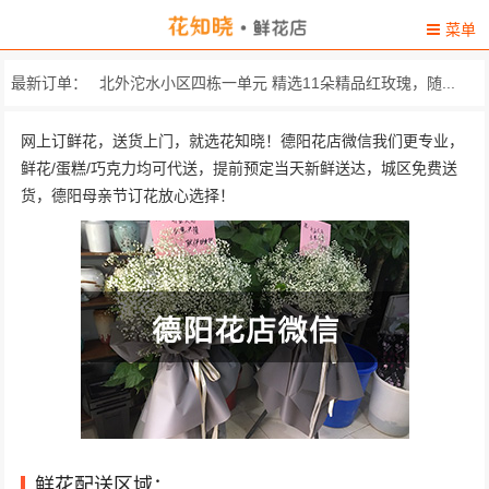
菜单
最新订单：
北外沱水小区四栋一单元 精选11朵精品红玫瑰，随...
四川省广汉市中国民航飞行学院 由8枝，，，，红色，，，.
网上订鲜花，送货上门，就选花知晓！德阳花店微信我们更专业，
鲜花/蛋糕/巧克力均可代送，提前预定当天新鲜送达，城区免费送
广汉市中医医院 19朵昆明顶级红玫瑰，搭...
货，德阳母亲节订花放心选择！
八角井镇团结小区 33朵精致粉玫瑰，搭配黄...
德阳市中江吊桥附近 2朵紫罗兰（或用剑兰代替...
什邡市东风路206号 各色扶郎花，白百合，粉...
旌阳区岷山
德阳旌阳区蒙山街103号，雅府正红木
鲜花配送区域：