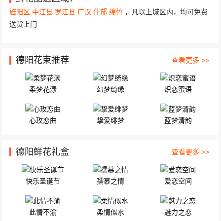
中江县大西街长江76号 11朵顶级红玫瑰，2枝香水...
旌阳区
中江县
罗江县
广汉
什邡
绵竹
，凡以上城区内，均可免费
送货上门
德阳花束推荐
查看更多 >>
柔梦花漾
幻梦绮缘
炽恋蜜语
心玫恋曲
挚爱绯梦
蓝梦清韵
德阳鲜花礼盒
查看更多 >>
快乐圣诞节
孺慕之情
爱恋空间
此情不渝
柔情似水
魅力之恋