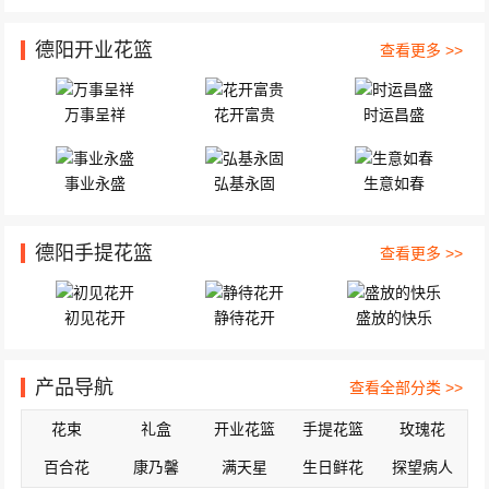
德阳开业花篮
查看更多 >>
万事呈祥
花开富贵
时运昌盛
事业永盛
弘基永固
生意如春
德阳手提花篮
查看更多 >>
初见花开
静待花开
盛放的快乐
产品导航
查看全部分类 >>
花束
礼盒
开业花篮
手提花篮
玫瑰花
百合花
康乃馨
满天星
生日鲜花
探望病人