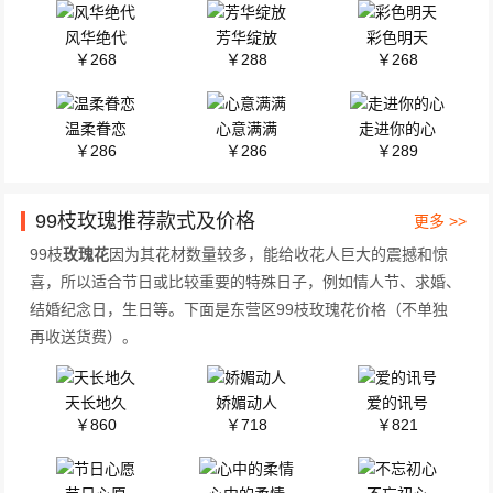
风华绝代
芳华绽放
彩色明天
￥268
￥288
￥268
温柔眷恋
心意满满
走进你的心
￥286
￥286
￥289
99枝玫瑰推荐款式及价格
更多 >>
99枝
玫瑰花
因为其花材数量较多，能给收花人巨大的震撼和惊
喜，所以适合节日或比较重要的特殊日子，例如情人节、求婚、
结婚纪念日，生日等。下面是东营区99枝玫瑰花价格（不单独
再收送货费）。
天长地久
娇媚动人
爱的讯号
￥860
￥718
￥821