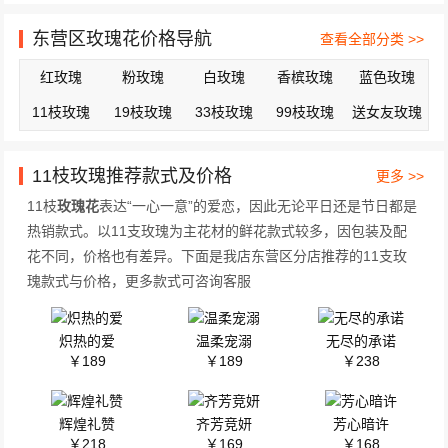
东营区玫瑰花价格导航
查看全部分类 >>
红玫瑰
粉玫瑰
白玫瑰
香槟玫瑰
蓝色玫瑰
11枝玫瑰
19枝玫瑰
33枝玫瑰
99枝玫瑰
送女友玫瑰
11枝玫瑰推荐款式及价格
更多 >>
11枝
玫瑰花
表达“一心一意”的爱恋，因此无论平日还是节日都是
热销款式。以11支玫瑰为主花材的鲜花款式较多，因包装及配
花不同，价格也有差异。下面是我店东营区分店推荐的11支玫
瑰款式与价格，更多款式可咨询客服
炽热的爱
温柔宠溺
无尽的承诺
￥189
￥189
￥238
辉煌礼赞
齐芳竞妍
芳心暗许
￥218
￥169
￥168