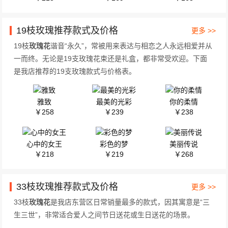
19枝玫瑰推荐款式及价格
更多 >>
19枝
玫瑰花
谐音“永久”，常被用来表达与相恋之人永远相爱并从
一而终。无论是19支玫瑰花束还是礼盒，都非常受欢迎。下面
是我店推荐的19支玫瑰款式与价格表。
雅致
最美的光彩
你的柔情
￥258
￥239
￥238
心中的女王
彩色的梦
美丽传说
￥218
￥219
￥268
33枝玫瑰推荐款式及价格
更多 >>
33枝
玫瑰花
是我店东营区日常销量最多的款式，因其寓意是“三
生三世”，非常适合爱人之间节日送花或生日送花的场景。