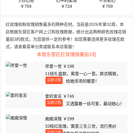
节日心愿
心中的柔情
不忘初心
￥759
￥724
￥759
红玫瑰和粉玫瑰销售最多的两种花材。当前是2026年第32周，本
店根据东营区客户网上订购玫瑰数据，统计出这两种颜色玫瑰花销
量前3的款式，为您提供一定的参考！如您需要选择更多玫瑰花款
式，请查看菜单分类或联系本店客服！
本周东营区红玫瑰销量前3名
伴爱一世 ￥198
11枝礼盒款，寓意一心一意。款式精致，
立即订购
价格实惠，给她浓浓的暖意！
爱的宣言 ￥745
立即订购
花束大气，又透露着一丝可爱，最动她心！
痴痴深情 ￥299
33枝红玫瑰，寓意三生三世，流行黑纱
立即订购