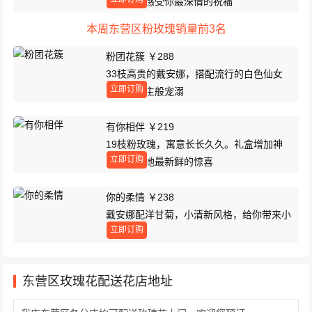
款，让她感受你最深情的祝福
本周东营区粉玫瑰销量前3名
粉团花簇 ￥288
33枝高贵的戴安娜，搭配流行的白色仙女
立即订购
纱，如公主般宠溺
有你相伴 ￥219
19枝粉玫瑰，寓意长长久久。礼盒增加神
立即订购
秘感，给她最新鲜的惊喜
你的柔情 ￥238
戴安娜配洋甘菊，小清新风格，给你带来小
立即订购
幸运
东营区玫瑰花配送花店地址