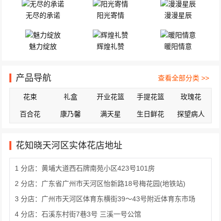
无尽的承诺
阳光寄情
漫漫星辰
魅力绽放
辉煌礼赞
暖阳情意
产品导航
查看全部分类 >>
花束
礼盒
开业花篮
手提花篮
玫瑰花
百合花
康乃馨
满天星
生日鲜花
探望病人
花知晓天河区实体花店地址
1 分店：黄埔大道西石牌南苑小区423号101房
2 分店：广东省广州市天河区怡新路18号梅花园(地铁站)
3 分店：广州市天河区体育东横街39～43号附近体育东市场
4 分店：石溪东村街7巷3号 三溪一号公馆