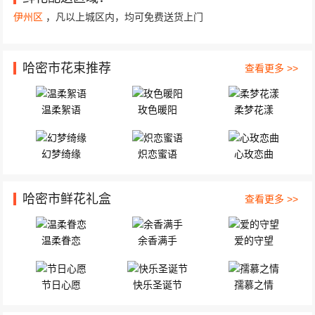
伊州区
，凡以上城区内，均可免费送货上门
哈密市花束推荐
查看更多 >>
温柔絮语
玫色暖阳
柔梦花漾
幻梦绮缘
炽恋蜜语
心玫恋曲
哈密市鲜花礼盒
查看更多 >>
温柔眷恋
余香满手
爱的守望
节日心愿
快乐圣诞节
孺慕之情