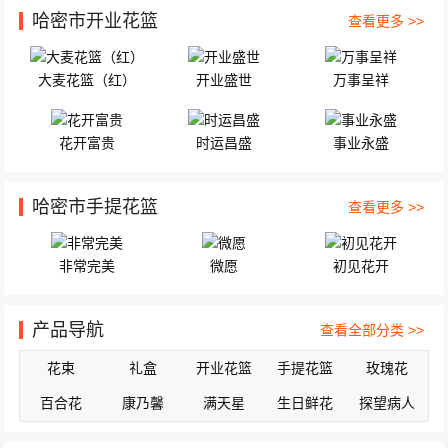
哈密市开业花篮
查看更多 >>
大麦花篮（红）
开业盛世
万事呈祥
花开富贵
时运昌盛
事业永盛
哈密市手提花篮
查看更多 >>
非常完美
微愿
初见花开
产品导航
查看全部分类 >>
花束
礼盒
开业花篮
手提花篮
玫瑰花
百合花
康乃馨
满天星
生日鲜花
探望病人