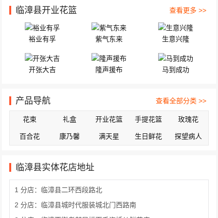
临漳县开业花篮
查看更多 >>
裕业有孚
紫气东来
生意兴隆
开张大吉
隆声援布
马到成功
产品导航
查看全部分类 >>
花束
礼盒
开业花篮
手提花篮
玫瑰花
百合花
康乃馨
满天星
生日鲜花
探望病人
临漳县实体花店地址
1 分店：临漳县二环西段路北
2 分店：临漳县城时代服装城北门西路南