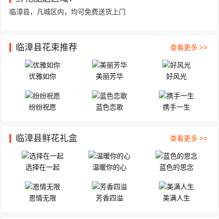
第三小学，到了小学那边跟收花人电话联... 精心挑选9
临漳县，凡城区内，均可免费送货上门
临漳县花束推荐
查看更多 >>
优雅如你
美丽芳华
好风光
纷纷祝愿
蓝色恋歌
携手一生
临漳县鲜花礼盒
查看更多 >>
选择在一起
温暖你的心
蓝色的思念
恩情无限
芳香四溢
美满人生