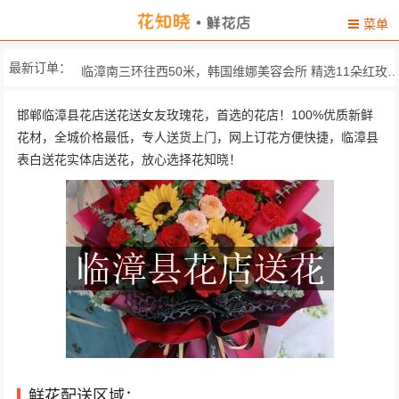
菜单
最新订单：
临漳南三环往西50米，韩国维娜美容会所 精选11朵红玫瑰，搭配
临漳镇建安西路西元巷三单元6
邯郸临漳县花店送花送女友玫瑰花，首选的花店！100%优质新鲜
花材，全城价格最低，专人送货上门，网上订花方便快捷，临漳县
夜都花园皇家影视 精品红玫瑰19枝,搭配黄英...
表白送花实体店送花，放心选择花知晓！
河北省邯郸市临漳县章里集乡东屯村友谊... 13朵粉色康乃馨，3朵白百...
柏鹤集娃娃亲亲（奶粉店） 33朵精选红玫瑰，搭配顶...
临漳县锦江新城 11朵极品红玫瑰，3朵百合...
781河北省邯郸市临漳县 花材料]，红玫瑰，巴西叶...
北环保障房小区 精选11朵红玫瑰，搭配黄...
中国 河北 邯郸 临漳县
鲜花配送区域：