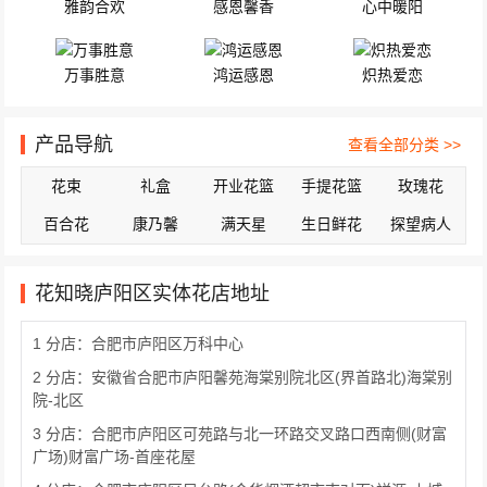
雅韵合欢
感恩馨香
心中暖阳
万事胜意
鸿运感恩
炽热爱恋
产品导航
查看全部分类 >>
花束
礼盒
开业花篮
手提花篮
玫瑰花
百合花
康乃馨
满天星
生日鲜花
探望病人
花知晓庐阳区实体花店地址
1 分店：合肥市庐阳区万科中心
2 分店：安徽省合肥市庐阳馨苑海棠别院北区(界首路北)海棠别
院-北区
3 分店：合肥市庐阳区可苑路与北一环路交叉路口西南侧(财富
广场)财富广场-首座花屋