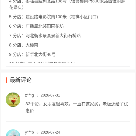
4 分店：枣强县胜利北路198号（信誉楼南行800米路西佳丽鲜
花婚庆）
5 分店：建设路电影院南100米（福祥小区门口)
6 分店：广播局北邻田园花坊
7 分店：河北衡水景县景新大街石桥路
8 分店：大楼南
9 分店：新华北大街46号
10 分店：中心路风尚和华嘉园西门
最新评论
z***g
于 2026-07-31
32个赞，女朋友很喜欢，一直在这家买，老板还给了优
惠价
y***b
于 2026-07-24