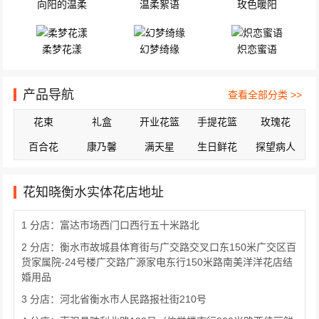
向阳的温柔
温柔絮语
玫色暖阳
柔梦花漾
幻梦绮缘
炽恋蜜语
产品导航
查看全部分类 >>
花束
礼盒
开业花篮
手提花篮
玫瑰花
百合花
康乃馨
满天星
生日鲜花
探望病人
花知晓衡水实体花店地址
1 分店：富达市场西门口西行五十米路北
2 分店：衡水市故城县体育街与广交路交叉口东150米广交区百
货家属院-24号楼广交路广源家电东行150米路南美洋洋花店结
婚用品
3 分店：河北省衡水市人民路报社街210号