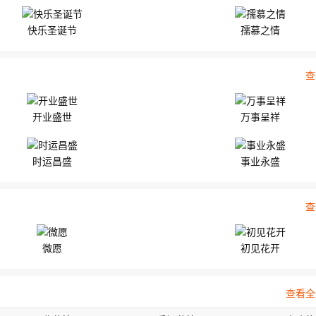
快乐圣诞节
孺慕之情
查
开业盛世
万事呈祥
时运昌盛
事业永盛
查
微愿
初见花开
查看全