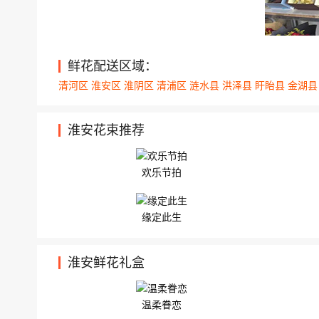
淮阴清浦工业园区枚皋路7号江苏铸明节能...
盱眙黄花塘镇岗村居委会 33朵精选红玫瑰，搭
鲜花配送区域：
清河区
淮安区
淮阴区
清浦区
涟水县
洪泽县
盱眙县
金湖
淮安花束推荐
欢乐节拍
缘定此生
淮安鲜花礼盒
温柔眷恋