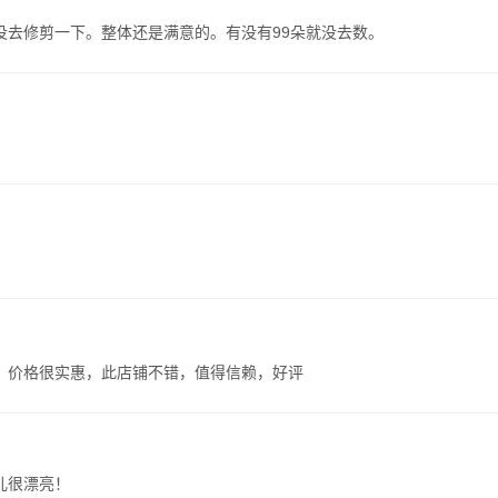
没去修剪一下。整体还是满意的。有没有99朵就没去数。
。
，价格很实惠，此店铺不错，值得信赖，好评
儿很漂亮！