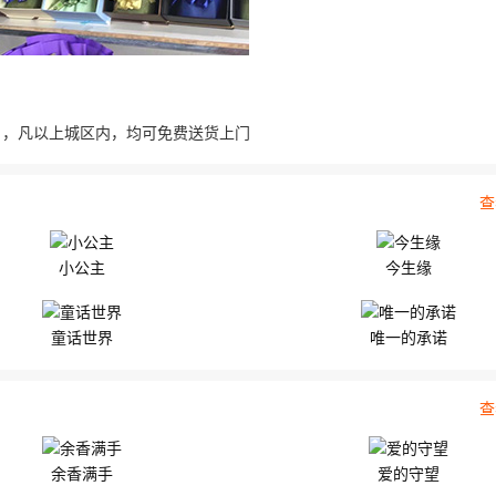
 鲜花由9枝白玫瑰，搭配勿...
配顶...
县
，凡以上城区内，均可免费送货上门
查
小公主
今生缘
童话世界
唯一的承诺
查
余香满手
爱的守望