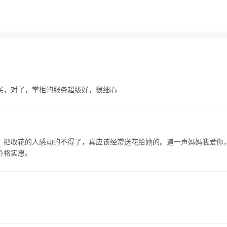
政府
买，对了，掌柜的服务超级好，很细心
。把收花的人感动的不得了，真应该经常送花给她的。道一声妈妈我爱你
价格实惠。