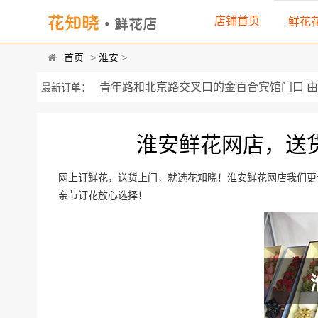
店铺首页
鲜花
首页
>
淮安
>
青年路和北京路交叉口的金百合宾馆门口 由3
最新订单：
淮海南路268号清浦区政府823办公室 精选5
淮安鲜花网店，送
邓码小区A区3栋14号 23朵精品红色康乃馨，黄
富士康路188号全峰 精选11朵极品红玫瑰，黄.
网上订鲜花，送货上门，就选花知晓！淮安鲜花网店我们更
亲节订花放心选择！
东门美食街文通药店 19朵极品红玫瑰，搭配尤
江苏省淮安市经济开发区富誉路一号，新... 3
江苏省淮安市洪泽县商业街衣纱美尔女装店 包
金湖县 人民路198号 金建橄榄城小区 19