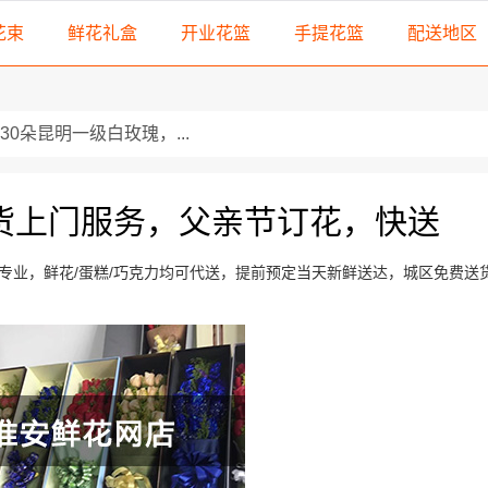
花束
鲜花礼盒
开业花篮
手提花篮
配送地区
0朵昆明一级白玫瑰，...
枝多头香水白合，2...
货上门服务，父亲节订花，快送
...
..
专业，鲜花/蛋糕/巧克力均可代送，提前预定当天新鲜送达，城区免费送
...
3朵极品香槟玫瑰，搭配...
装：，配精美花器（不...
朵极品红玫瑰。