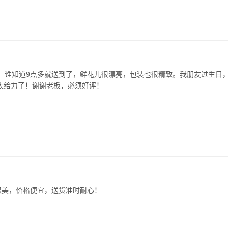
的，谁知道9点多就送到了，鲜花儿很漂亮，包装也很精致。我朋友过生日
太给力了！谢谢老板，必须好评！
很美，价格便宜，送货准时耐心！