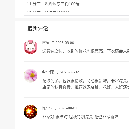
11 分店：洪泽区东三街100号
12 分店：长江东路38号
13 分店：解放东路111号A03室31幢
最新评论
14 分店：清浦区淮安市清江浦区淮海南路268号清江浦区
15 分店：淮安市金湖县金湖路7号香港城
l***o
于 2026-08-06
16 分店：翔宇大道大润发北边200米
送货速度快，收到的鲜花也很漂亮，下次还会来
今***燕
于 2026-08-02
花收到了。包装很精致，花也很新鲜，非常漂亮
店家的认真负责。推荐这家店铺，花好，人好还
陈***2
于 2026-08-01
非常好 很准时 包装特别漂亮 花也非常新鲜