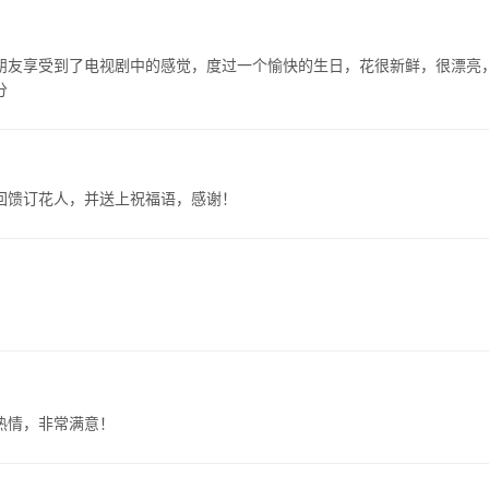
朋友享受到了电视剧中的感觉，度过一个愉快的生日，花很新鲜，很漂亮
分
回馈订花人，并送上祝福语，感谢！
热情，非常满意！