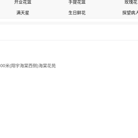
开业花篮
手提花篮
玫瑰花
满天星
生日鲜花
探望病
00米(翔宇海棠西侧)海棠花苑