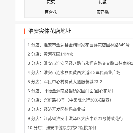
花束
礼盒
百合花
康乃馨
淮安实体花店地址
1 分店：淮安市金湖县金湖皇家花园鲜花店园林路349号
2 分店：黄河花园14地块
3 分店：淮安市淮安区经八路与永怀东路交叉路口往南约1
4 分店：淮安市涟水县炎黄西大道3-3军民商业广场
5 分店：军民中心村炎黄大道服装城23-2
6 分店：盱眙金源南路锦绣家园门面(甜心花坊）
7 分店：兴府路43号（中医院北行300米路西）
8 分店：经济开发区徐杨商业街
9 分店：江苏省淮安市洪泽区大庆中路21号博爱花行
10 分店：淮安市健康东路82医院东侧