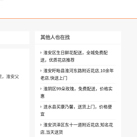
其他人也在找
淮安区生日鲜花配送，全城免费配
送，优质花店推荐
淮安盱眙县淮河东路附近花店,10余年
货，淮安父
老店,快送上门
淮阴区99朵玫瑰，免费配送，价格实
惠
涟水县买康乃馨，送货上门，价格便
宜
淮安洪泽区东十一道附近花店,知名花
店,当天送货