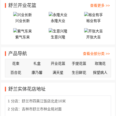
舒兰开业花篮
查看更多 >>
兴业长新
永隆大业
裕业有孚
紫气东来
生意兴隆
开张大吉
产品导航
查看全部分类 >>
花束
礼盒
开业花篮
手提花篮
玫瑰花
百合花
康乃馨
满天星
生日鲜花
探望病人
舒兰实体花店地址
1 分店：舒兰市四美江饭店北走10米
2 分店：吉林市舒兰市林业局对面