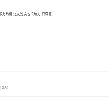
服务热情 送花速度也很给力 很满意
赞赞赞