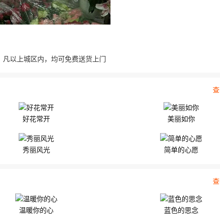
1朵粉玫瑰...
一对精...
，凡以上城区内，均可免费送货上门
查
好花常开
美丽如你
秀丽风光
简单的心愿
查
温暖你的心
蓝色的思念