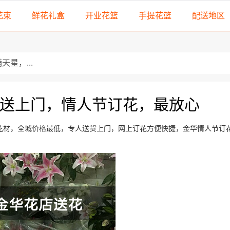
花束
鲜花礼盒
开业花篮
手提花篮
配送地区
星，...
叶，散...
送上门，情人节订花，最放心
精选红玫瑰，搭配顶...
级红玫瑰，搭配一对...
鲜花材，全城价格最低，专人送货上门，网上订花方便快捷，金华情人节订
花篮由百合，扶郎等组成...
各色扶郎花，粉百合，紫...
黄...