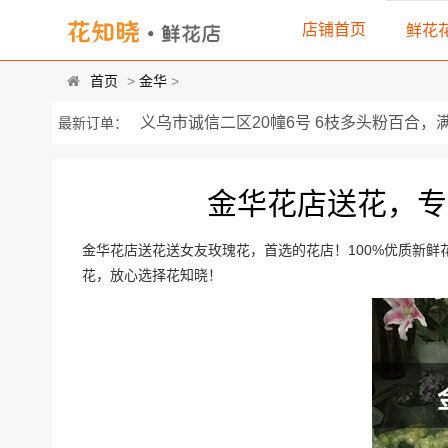
店铺首页
鲜花
首页
>
金华
>
义乌市诚信二区20幢6号 6枝多头粉百合，满天
最新订单：
明月街153号金大金男装店 各种扶郎花，巴西
金华花店送花，专
浙江省义乌市后宅街道北岭塘村角72号 33朵
浙江省义乌市财富大厦A座1楼102室 9朵顶
金华花店送花送女友玫瑰花，首选的花店！100%优质新
花，放心选择花知晓！
浙江 金华 东阳市】 解放路北东阳北门菜场 
城北西路139号 21朵顶级红玫瑰，紫色勿...
荷叶塘工业区物华路1号（丽温海鲜大排档） 
南马镇南马中心卫生院 由9枝精选粉玫瑰，搭配