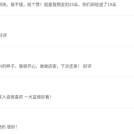
快，很不错，给个赞！就是我预定的23朵，你们却给送了19朵
好评
兴的样子，我很开心，谢谢店家，下次还来！·好评
家人说很喜欢 一大盆很好看！
艳的 很好！