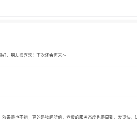
审计中心
区-东北门山山家 侘寂花舍
很好，朋友很喜欢！下次还会再来～
，效果很也不错，真的是物超所值，老板的服务态度也很周到，发货快，