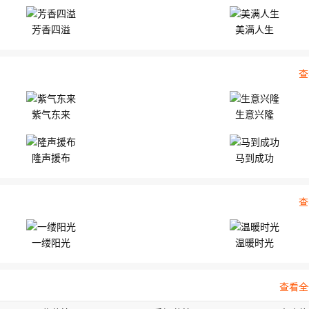
芳香四溢
美满人生
查
紫气东来
生意兴隆
隆声援布
马到成功
查
一缕阳光
温暖时光
查看全