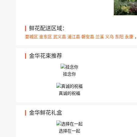
义务市 廿三里 华盛路 201 号 11朵白玫瑰，1
761信联街120联通营业厅 11朵顶级红玫瑰，
鲜花配送区域：
婺城区
金东区
武义县
浦江县
磐安县
兰溪
义乌
东阳
永康
金华花束推荐
挂念你
真诚的祝福
金华鲜花礼盒
选择在一起