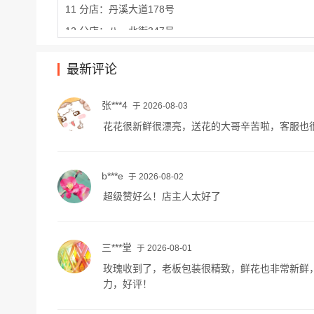
11 分店：丹溪大道178号
12 分店：八一北街347号
13 分店：花城西路41号
最新评论
14 分店：金华市东阳市振兴路15号东阳市基本建设投资
15 分店：义乌市联运路4巷5号
张***4
于 2026-08-03
16 分店：金华市婺城区栖凤街784号附近金华万达广场东
花花很新鲜很漂亮，送花的大哥辛苦啦，客服也
17 分店：金都美地10-201
b***e
于 2026-08-02
超级赞好么！店主人太好了
三***堂
于 2026-08-01
玫瑰收到了，老板包装很精致，鲜花也非常新鲜
力，好评！