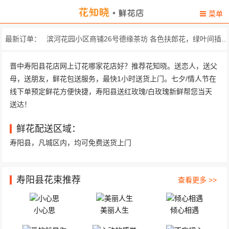
菜单
滨河花园小区商铺26号德缘茶坊 各色扶郎花，绿叶间插，...
最新订单：
寿阳康部落村 白事花圈 直径一米左右...
晋中寿阳县花店网上订花哪家花店好？推荐花知晓。送恋人，送父
母，送朋友，鲜花包送服务，最快1小时送货上门。七夕/情人节在
晋中市寿阳县鼎尚时代广场 33朵精选红玫瑰，搭配顶...
线下单预定鲜花方便快捷，寿阳县送红玫瑰/白玫瑰新鲜帮您当天
寿阳县宾阳路开元小区 19朵极品红玫瑰，搭配尤...
送达！
鼎尚时代广场一层家家利珠宝黄金屋 精心挑选11枝顶级红玫+2...
鲜花配送区域：
寿阳县，凡城区内，均可免费送货上门
山西省晋中市寿阳县 由21枝精装粉玫瑰搭配黄...
山西省晋中市寿阳县新天地315 精心挑选66枝红玫瑰，33..
寿阳县花束推荐
查看更多 >>
山西省寿阳县平舒乡平舒村北头2街21号 。 精选11朵红色康乃馨，黄...
警苑小区4单元1301号 21朵顶级红玫瑰，紫色勿...
小心思
美丽人生
倾心相遇