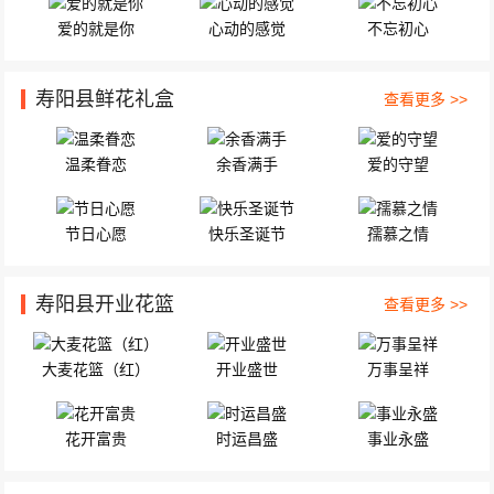
山西省寿阳县城区（早点送和收货人确认... 12枝粉扶郎，9朵香槟玫瑰...
爱的就是你
心动的感觉
不忘初心
寿阳县鲜花礼盒
查看更多 >>
温柔眷恋
余香满手
爱的守望
节日心愿
快乐圣诞节
孺慕之情
寿阳县开业花篮
查看更多 >>
大麦花篮（红）
开业盛世
万事呈祥
花开富贵
时运昌盛
事业永盛