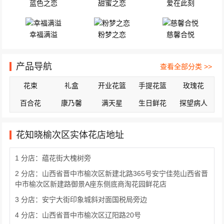
蓝色之恋
甜蜜之恋
爱在此刻
幸福满溢
粉梦之恋
慈馨合悦
产品导航
查看全部分类 >>
花束
礼盒
开业花篮
手提花篮
玫瑰花
百合花
康乃馨
满天星
生日鲜花
探望病人
花知晓榆次区实体花店地址
1 分店：藴花街大槐树旁
2 分店：山西省晋中市榆次区新建北路365号安宁佳苑山西省晋
中市榆次区新建路御景A座东侧底商淘花园鲜花店
3 分店：安宁大街印象城斜对面国税局旁边
4 分店：山西省晋中市榆次区辽阳路20号