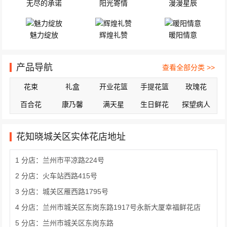
无尽的承诺
阳光寄情
漫漫星辰
魅力绽放
辉煌礼赞
暖阳情意
产品导航
查看全部分类 >>
花束
礼盒
开业花篮
手提花篮
玫瑰花
百合花
康乃馨
满天星
生日鲜花
探望病人
花知晓城关区实体花店地址
1 分店：兰州市平凉路224号
2 分店：火车站西路415号
3 分店：城关区雁西路1795号
4 分店：兰州市城关区东岗东路1917号永新大厦幸福鲜花店
5 分店：兰州市城关区东岗东路