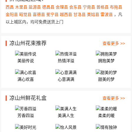
西昌
木里县
盐源县
德昌县
会理县
会东县
宁南县
普格县
布拖县
金阳县
昭觉县
喜德县
冕宁县
越西县
甘洛县
美姑县
雷波县
，凡
以上城区内，均可免费送货上门
凉山州花束推荐
查看更多 >>
美丽传说
热情洋溢
拥抱美梦
满心欢喜
心意满满
甜美的梦
凉山州鲜花礼盒
查看更多 >>
芳香四溢
美满人生
柔柔的暖