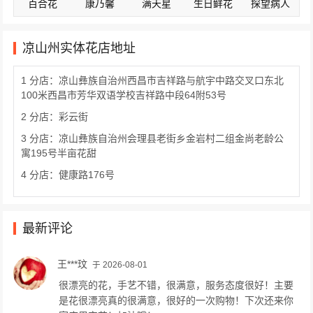
百合花
康乃馨
满天星
生日鲜花
探望病人
凉山州实体花店地址
1 分店：凉山彝族自治州西昌市吉祥路与航宇中路交叉口东北
100米西昌市芳华双语学校吉祥路中段64附53号
2 分店：彩云街
3 分店：凉山彝族自治州会理县老街乡金岩村二组金尚老龄公
寓195号半亩花甜
4 分店：健康路176号
最新评论
王***玟
于 2026-08-01
很漂亮的花，手艺不错，很满意，服务态度很好！主要
是花很漂亮真的很满意，很好的一次购物！下次还来你