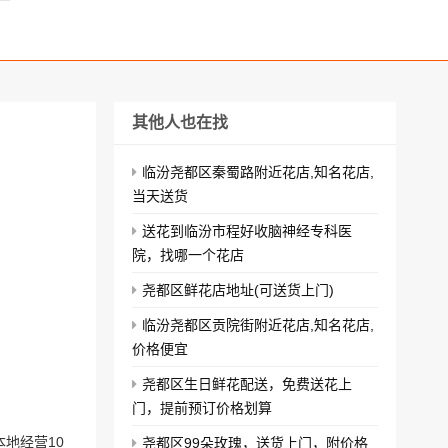
其他人也在找
临汾尧都区秦蜀路附近花店,知名花店,
当天送货
送花到临汾市程好收脑神经专科医
院，找哪一个花店
尧都区鲜花店地址(可送货上门)
临汾尧都区贡院街附近花店,知名花店,
价格便宜
尧都区生日鲜花配送，免费送花上
门，提前预订价格划算
地经营10
尧都区99朵玫瑰，送货上门，附价格