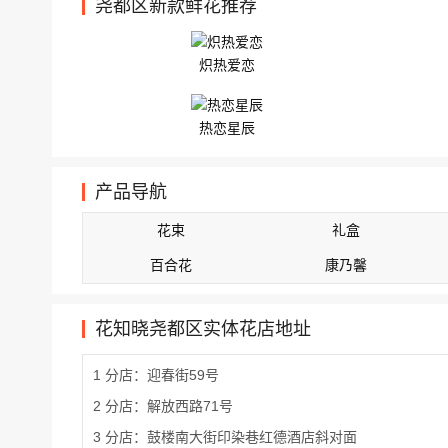
尧都区新款鲜花推荐
炽热爱恋
热恋星辰
产品导航
花束
礼盒
百合花
康乃馨
花知晓尧都区实体花店地址
1 分店：迎春街59号
2 分店：解放西路71号
3 分店：鼓楼南大街印染巷红德酒店斜对面