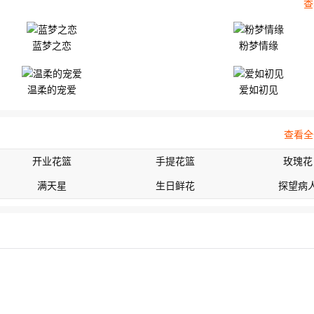
查
蓝梦之恋
粉梦情缘
温柔的宠爱
爱如初见
查看全
开业花篮
手提花篮
玫瑰花
满天星
生日鲜花
探望病