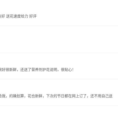
务好 送花速度给力 好评
很好很新鲜，还送了营养剂护花说明，很贴心！
给我，的确划算，花也新鲜，下次的节日都在网上订了，还不用自己送