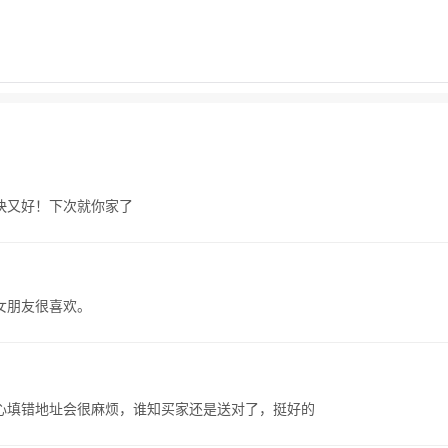
快又好！下次就你家了
女朋友很喜欢。
心填错地址会很麻烦，谁知买家还是送对了，挺好的