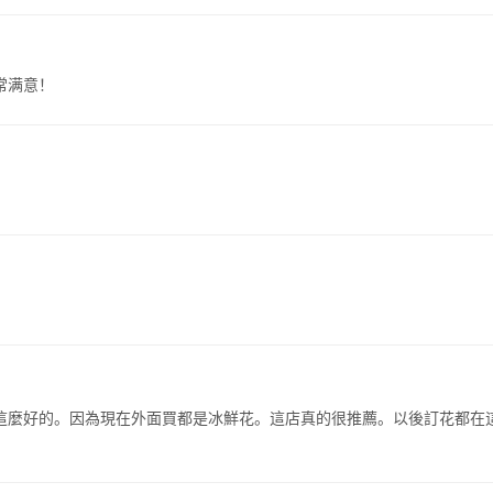
常满意！
這麼好的。因為現在外面買都是冰鮮花。這店真的很推薦。以後訂花都在