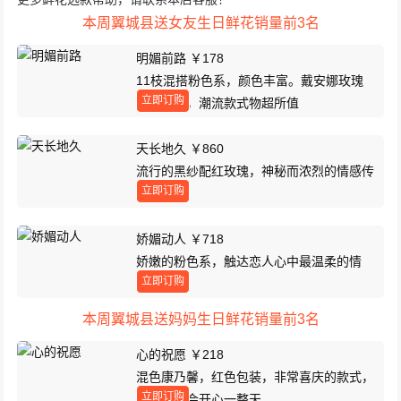
本周翼城县送女友生日鲜花销量前3名
明媚前路 ￥178
11枝混搭粉色系，颜色丰富。戴安娜玫瑰
立即订购
配洋桔梗，潮流款式物超所值
天长地久 ￥860
流行的黑纱配红玫瑰，神秘而浓烈的情感传
立即订购
递！
娇媚动人 ￥718
娇嫩的粉色系，触达恋人心中最温柔的情
立即订购
感！
本周翼城县送妈妈生日鲜花销量前3名
心的祝愿 ￥218
混色康乃馨，红色包装，非常喜庆的款式，
立即订购
她收到花会开心一整天