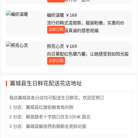
编织温暖 ￥169
流行的韩式混搭款，靓丽粉嫩，实惠的价
立即订购
格，表达最真诚的感恩祝福
照亮心灵 ￥169
向日葵配红色康乃馨，让她感受到如阳光般
立即订购
温暖！
翼城县生日鲜花配送花店地址
我店翼城县各分店均可配送生日鲜花，欢迎您预订
1 分店：翼城县红旗街粮食局内侧
2 分店：解放路老十字路口往东100米 路北
3 分店：翼城县解放西街御都名苑斜对面