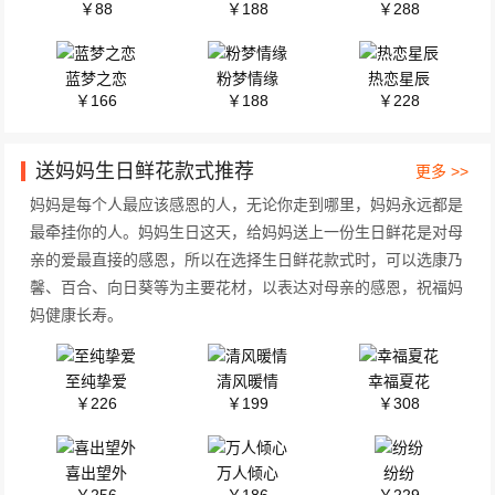
￥88
￥188
￥288
蓝梦之恋
粉梦情缘
热恋星辰
￥166
￥188
￥228
送妈妈生日鲜花款式推荐
更多 >>
妈妈是每个人最应该感恩的人，无论你走到哪里，妈妈永远都是
最牵挂你的人。妈妈生日这天，给妈妈送上一份生日鲜花是对母
亲的爱最直接的感恩，所以在选择生日鲜花款式时，可以选康乃
馨、百合、向日葵等为主要花材，以表达对母亲的感恩，祝福妈
妈健康长寿。
至纯挚爱
清风暖情
幸福夏花
￥226
￥199
￥308
喜出望外
万人倾心
纷纷