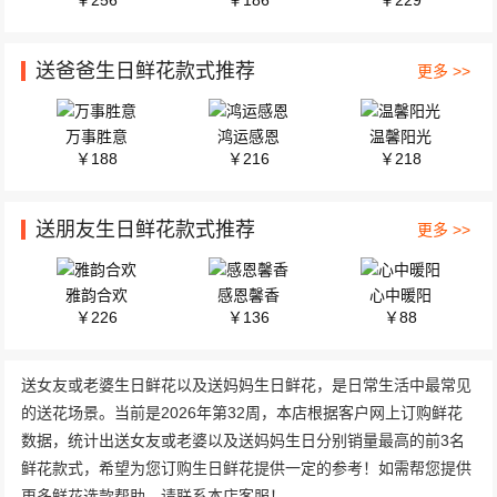
￥256
￥186
￥229
送爸爸生日鲜花款式推荐
更多 >>
万事胜意
鸿运感恩
温馨阳光
￥188
￥216
￥218
送朋友生日鲜花款式推荐
更多 >>
雅韵合欢
感恩馨香
心中暖阳
￥226
￥136
￥88
送女友或老婆生日鲜花以及送妈妈生日鲜花，是日常生活中最常见
的送花场景。当前是2026年第32周，本店根据客户网上订购鲜花
数据，统计出送女友或老婆以及送妈妈生日分别销量最高的前3名
鲜花款式，希望为您订购生日鲜花提供一定的参考！如需帮您提供
更多鲜花选款帮助，请联系本店客服！