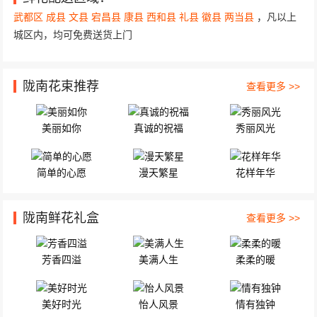
陇南市武都区东江5号路，秦都佳苑
武都区
成县
文县
宕昌县
康县
西和县
礼县
徽县
两当县
，凡以上
城区内，均可免费送货上门
陇南花束推荐
查看更多 >>
美丽如你
真诚的祝福
秀丽风光
简单的心愿
漫天繁星
花样年华
陇南鲜花礼盒
查看更多 >>
芳香四溢
美满人生
柔柔的暖
美好时光
怡人风景
情有独钟