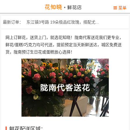
菜单
最新订单：
东江镇3号路 19朵极品红玫瑰，搭配尤...
甘肃省陇南市礼县江口乡新民村5组 11枝红玫瑰，2枝多头香
网上订鲜花，送货上门，就选花知晓！陇南代客送花我们更专业，
鲜花/蛋糕/巧克力均可代送，提前预定当天新鲜送达，城区免费送
白水江宾馆 材料：8朵香水百合,19朵...
货，陇南预订生日花或蛋糕放心选择！
甘肃陇南市武都区莲湖酒店1715号房 精选11朵红
甘肃省陇南市武都区东江龙吟水郡15-2-601 精心挑选66枝红玫瑰，
洛塘镇 精心挑选11枝顶级红玫瑰...
鑫海酒店 由11枝精选粉玫瑰，搭配...
汉王卫校 精心挑选11枝顶级红玫瑰...
甘肃省陇南市武都区人行家属院（陇南饭... 精选33朵粉色康乃馨，搭...
鲜花配送区域：