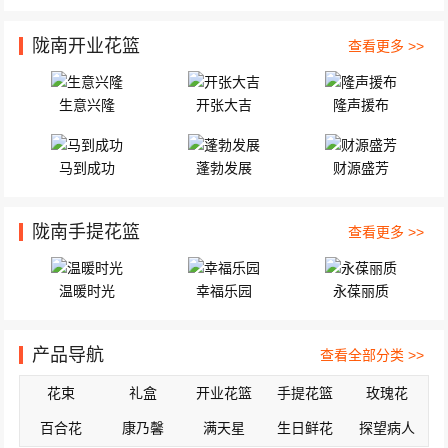
陇南开业花篮
查看更多 >>
生意兴隆
开张大吉
隆声援布
马到成功
蓬勃发展
财源盛芳
陇南手提花篮
查看更多 >>
温暖时光
幸福乐园
永葆丽质
产品导航
查看全部分类 >>
花束
礼盒
开业花篮
手提花篮
玫瑰花
百合花
康乃馨
满天星
生日鲜花
探望病人