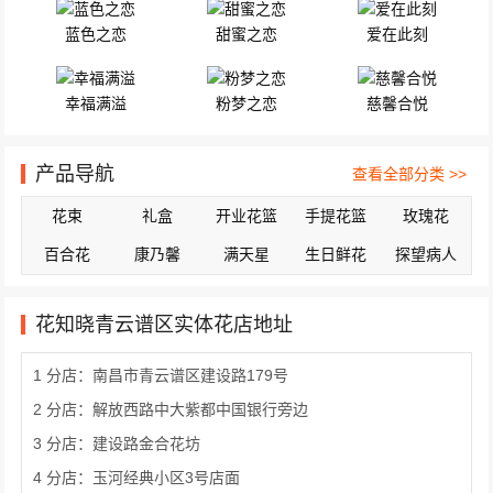
蓝色之恋
甜蜜之恋
爱在此刻
幸福满溢
粉梦之恋
慈馨合悦
产品导航
查看全部分类 >>
花束
礼盒
开业花篮
手提花篮
玫瑰花
百合花
康乃馨
满天星
生日鲜花
探望病人
花知晓青云谱区实体花店地址
1 分店：南昌市青云谱区建设路179号
2 分店：解放西路中大紫都中国银行旁边
3 分店：建设路金合花坊
4 分店：玉河经典小区3号店面