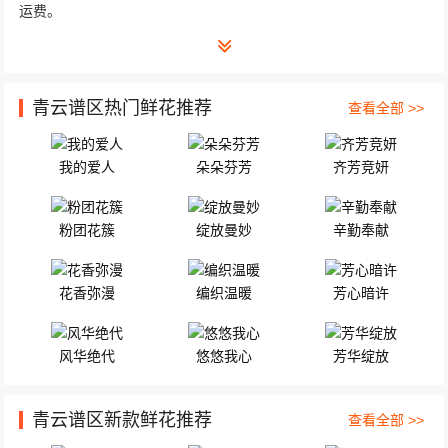
运费。
青云谱区热门鲜花推荐
查看全部 >>
我的爱人
朵朵芬芳
齐芳竞妍
粉团花簇
绽放曼妙
辛勤奉献
花香弥漫
编织温暖
芳心暗许
风华绝代
悠悠我心
芳华绽放
青云谱区新款鲜花推荐
查看全部 >>