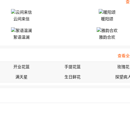
查
云间来信
暖阳颂
絮语温澜
雅韵合欢
查看全
开业花篮
手提花篮
玫瑰花
满天星
生日鲜花
探望病