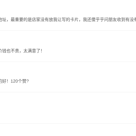
地址，最重要的是店家没有放我让写的卡片，我还傻乎乎问朋友收到有没
价钱也不贵，太满意了！
好！120个赞?