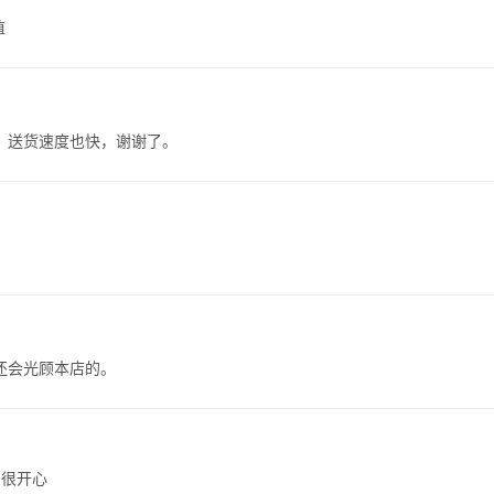
值
，送货速度也快，谢谢了。
！
还会光顾本店的。
到很开心