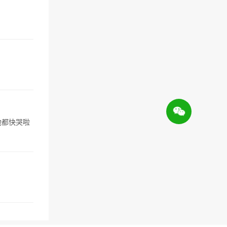
地都快哭啦