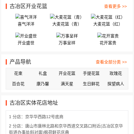
古冶区开业花篮
查看更多 >>
喜气洋洋
大麦花篮（青）
大麦花篮（红）
开业盛世
万事呈祥
花开富贵
产品导航
查看全部分类 >>
花束
礼盒
开业花篮
手提花篮
玫瑰花
百合花
康乃馨
满天星
生日鲜花
探望病人
古冶区实体花店地址
1 分店：京华华西路12号底商
2 分店：唐山市唐林北路和京华西道交叉路口附近(古冶区京华
街道办事处斜对面)枫荷鲜花庆典