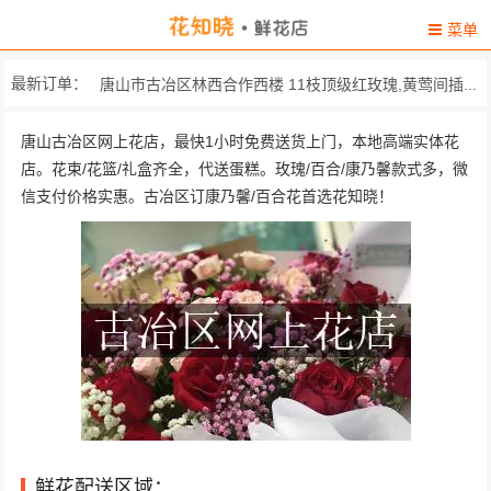
菜单
最新订单：
唐山市古冶区林西合作西楼 11枝顶级红玫瑰,黄莺间插...
林西第二小学 12枝戴安娜玫瑰，勿忘我...
唐山古冶区网上花店，最快1小时免费送货上门，本地高端实体花
店。花束/花篮/礼盒齐全，代送蛋糕。玫瑰/百合/康乃馨款式多，微
唐家庄铁路工房22栋401 精心挑选21枝红玫瑰，一...
信支付价格实惠。古冶区订康乃馨/百合花首选花知晓！
古冶区景悦兰湾103/2/502 精心挑选11枝粉玫瑰、2枝...
卑家店镇委 33朵极品香槟玫瑰，搭配...
王辇庄乡后水峪村 11枝粉色康乃馨，1枝多头...
鲜花配送区域：