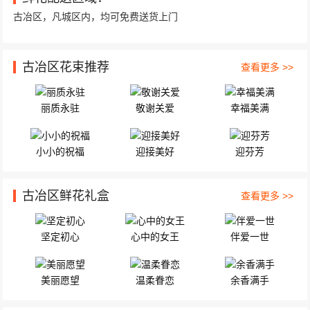
古冶区，凡城区内，均可免费送货上门
古冶区花束推荐
查看更多 >>
丽质永驻
敬谢关爱
幸福美满
小小的祝福
迎接美好
迎芬芳
古冶区鲜花礼盒
查看更多 >>
坚定初心
心中的女王
伴爱一世
美丽愿望
温柔眷恋
余香满手