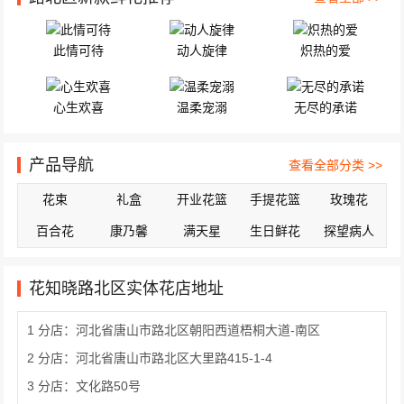
此情可待
动人旋律
炽热的爱
心生欢喜
温柔宠溺
无尽的承诺
产品导航
查看全部分类 >>
花束
礼盒
开业花篮
手提花篮
玫瑰花
百合花
康乃馨
满天星
生日鲜花
探望病人
花知晓路北区实体花店地址
1 分店：河北省唐山市路北区朝阳西道梧桐大道-南区
2 分店：河北省唐山市路北区大里路415-1-4
3 分店：文化路50号