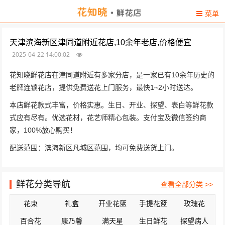
菜单
天津滨海新区津同道附近花店,10余年老店,价格便宜
2025-04-22 14:00:02
花知晓鲜花店在津同道附近有多家分店，是一家已有10余年历史的
老牌连锁花店，提供免费送花上门服务，最快1~2小时送达。
本店鲜花款式丰富，价格实惠。生日、开业、探望、表白等鲜花款
式应有尽有。优选花材，花艺师精心包装。支付宝及微信签约商
家，100%放心购买！
配送范围：滨海新区凡城区范围，均可免费送货上门。
鲜花分类导航
查看全部分类 >>
花束
礼盒
开业花篮
手提花篮
玫瑰花
百合花
康乃馨
满天星
生日鲜花
探望病人