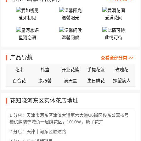
爱如初见
温馨阳光
爱满花间
星河恋语
温馨问候
此情可待
产品导航
查看全部分类 >>
花束
礼盒
开业花篮
手提花篮
玫瑰花
百合花
康乃馨
满天星
生日鲜花
探望病人
花知晓河东区实体花店地址
1 分店：天津市河东区津滨大道第六大道U6街区俊东公寓-5号
楼优腾装饰城负一层鲜花区，1010号，艳子花卉
2 分店：天津市河东区顺达路