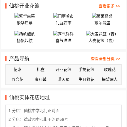
仙桃开业花篮
查看更多 >>
繁华启幕
门庭若市
繁荣昌盛
扬帆起航
喜气洋洋
大麦花篮（青）
产品导航
查看全部分类 >>
花束
礼盒
开业花篮
手提花篮
玫瑰花
百合花
康乃馨
满天星
生日鲜花
探望病人
仙桃实体花店地址
1 分店：仙桃中学北门正对面
2 分店：德政园中心街干河路56号