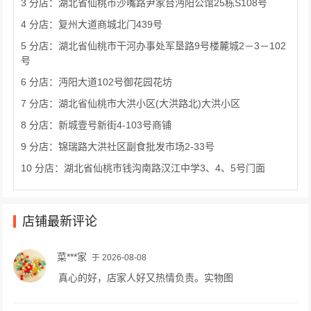
3 分店：湖北省仙桃市沙嘴路尹家台沔阳公馆25栋S108号
4 分店：复州大道商城北门439号
5 分店：湖北省仙桃市干河办事处军垦路9号楼麓城2－3－102
号
6 分店：沔阳大道102号御花园花坊
7 分店：湖北省仙桃市大洪小区(大洪路北)大洪小区
8 分店：新城壹号新街4-103号商铺
9 分店：锦瑞路大洪社区副食批发市场2-33号
10 分店：湖北省仙桃市钱沟南路汉江中学3、4、5号门面
店铺最新评论
菜***家
于 2026-08-08
真心的好，店家人好又热情负责。实物图