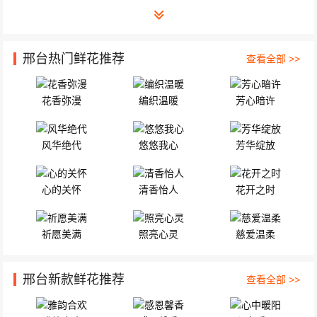
邢台热门鲜花推荐
查看全部 >>
花香弥漫
编织温暖
芳心暗许
风华绝代
悠悠我心
芳华绽放
心的关怀
清香怡人
花开之时
祈愿美满
照亮心灵
慈爱温柔
邢台新款鲜花推荐
查看全部 >>