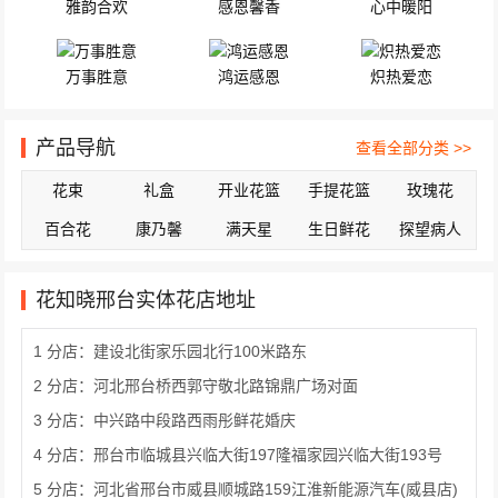
雅韵合欢
感恩馨香
心中暖阳
万事胜意
鸿运感恩
炽热爱恋
产品导航
查看全部分类 >>
花束
礼盒
开业花篮
手提花篮
玫瑰花
百合花
康乃馨
满天星
生日鲜花
探望病人
花知晓邢台实体花店地址
1 分店：建设北街家乐园北行100米路东
2 分店：河北邢台桥西郭守敬北路锦鼎广场对面
3 分店：中兴路中段路西雨彤鲜花婚庆
4 分店：邢台市临城县兴临大街197隆福家园兴临大街193号
5 分店：河北省邢台市威县顺城路159江淮新能源汽车(威县店)