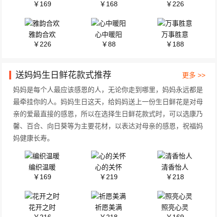
￥169
￥168
￥226
雅韵合欢
心中暖阳
万事胜意
￥226
￥88
￥188
送妈妈生日鲜花款式推荐
更多 >>
妈妈是每个人最应该感恩的人，无论你走到哪里，妈妈永远都是
最牵挂你的人。妈妈生日这天，给妈妈送上一份生日鲜花是对母
亲的爱最直接的感恩，所以在选择生日鲜花款式时，可以选康乃
馨、百合、向日葵等为主要花材，以表达对母亲的感恩，祝福妈
妈健康长寿。
编织温暖
心的关怀
清香怡人
￥169
￥219
￥218
花开之时
祈愿美满
照亮心灵