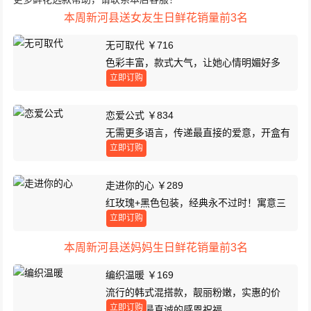
本周新河县送女友生日鲜花销量前3名
无可取代 ￥716
色彩丰富，款式大气，让她心情明媚好多
立即订购
天！
恋爱公式 ￥834
无需更多语言，传递最直接的爱意，开盒有
立即订购
惊喜！
走进你的心 ￥289
红玫瑰+黑色包装，经典永不过时！寓意三
立即订购
生三世
本周新河县送妈妈生日鲜花销量前3名
编织温暖 ￥169
流行的韩式混搭款，靓丽粉嫩，实惠的价
立即订购
格，表达最真诚的感恩祝福