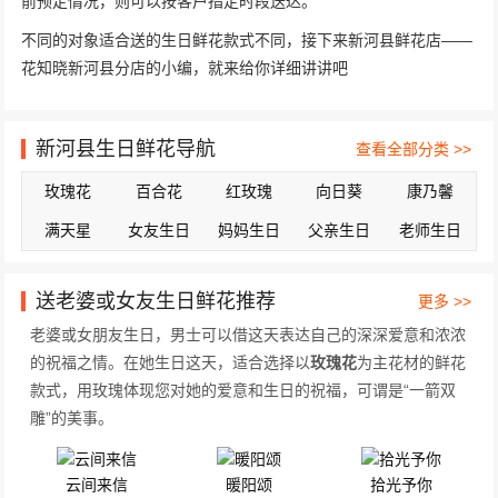
前预定情况，则可以按客户指定时段送达。
不同的对象适合送的生日鲜花款式不同，接下来新河县鲜花店——
花知晓新河县分店的小编，就来给你详细讲讲吧
新河县生日鲜花导航
查看全部分类 >>
玫瑰花
百合花
红玫瑰
向日葵
康乃馨
满天星
女友生日
妈妈生日
父亲生日
老师生日
送老婆或女友生日鲜花推荐
更多 >>
老婆或女朋友生日，男士可以借这天表达自己的深深爱意和浓浓
的祝福之情。在她生日这天，适合选择以
玫瑰花
为主花材的鲜花
款式，用玫瑰体现您对她的爱意和生日的祝福，可谓是“一箭双
雕”的美事。
云间来信
暖阳颂
拾光予你