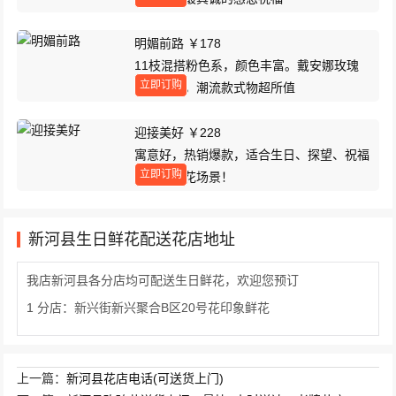
明媚前路 ￥178
11枝混搭粉色系，颜色丰富。戴安娜玫瑰
立即订购
配洋桔梗，潮流款式物超所值
迎接美好 ￥228
寓意好，热销爆款，适合生日、探望、祝福
立即订购
等多种送花场景！
新河县生日鲜花配送花店地址
我店新河县各分店均可配送生日鲜花，欢迎您预订
1 分店：新兴街新兴聚合B区20号花印象鲜花
上一篇：
新河县花店电话(可送货上门)