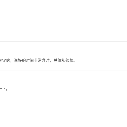
。
很守信，说好的时间非常准时，总体都很棒。
一下。