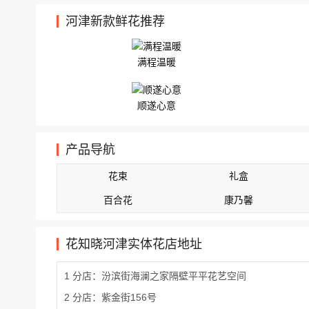
河津新款鲜花推荐
满程温暖
顺遂心意
产品导航
花束
礼盒
百合花
康乃馨
花知晓河津实体花店地址
1 分店：汾滨街海澜之家隔壁平平花艺空间
2 分店：紫金街156号