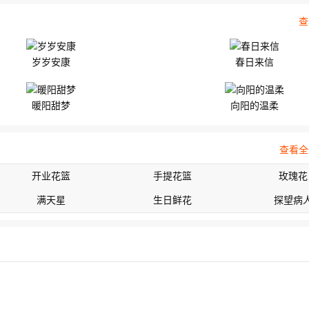
查
岁岁安康
春日来信
暖阳甜梦
向阳的温柔
查看全
开业花篮
手提花篮
玫瑰花
满天星
生日鲜花
探望病