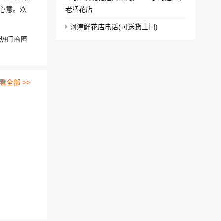
心意。欢
老牌花店
河津鲜花店电话(可送货上门)
，热门商圈
看全部 >>