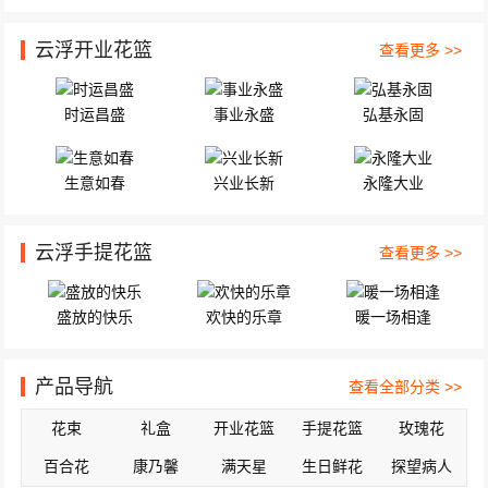
云浮开业花篮
查看更多 >>
时运昌盛
事业永盛
弘基永固
生意如春
兴业长新
永隆大业
云浮手提花篮
查看更多 >>
盛放的快乐
欢快的乐章
暖一场相逢
产品导航
查看全部分类 >>
花束
礼盒
开业花篮
手提花篮
玫瑰花
百合花
康乃馨
满天星
生日鲜花
探望病人