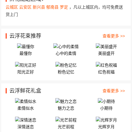
泗纶镇下街 由33枝粉玫瑰 外围黄莺...
云城区
云安区
新兴县
郁南县
罗定
，凡以上城区内，均可免费送
货上门
云浮花束推荐
查看更多 >>
最懂你
心中的柔情
美丽盛开
阳光正好
粉色记忆
红色祝福
云浮鲜花礼盒
查看更多 >>
柔情似水
魅力之恋
小期待
深情迷恋
光芒前程
光辉岁月