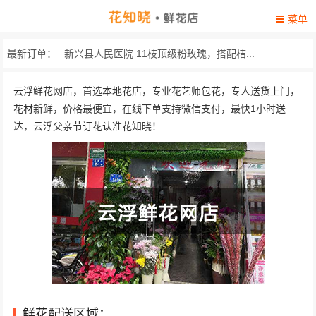
菜单
最新订单：
新兴县人民医院 11枝顶级粉玫瑰，搭配桔...
云城街道振华路新大塘快餐店 精心挑选11枝顶级红玫瑰...
云浮鲜花网店，首选本地花店，专业花艺师包花，专人送货上门，
花材新鲜，价格最便宜，在线下单支持微信支付，最快1小时送
广东省云浮市罗定市城区西
达，云浮父亲节订花认准花知晓！
罗镜镇椽安芙蓉角4号 精选11朵极品红玫瑰，黄...
天柱路38号东英美食 10枝红玫瑰，2枝精品香水...
广东云浮市都
广东云浮市新兴县新城镇大南路南段48-5
新兴县新城镇小南路50号（双胞胎饲料店... 精选昆明33支红玫瑰，绿...
罗定市罗平镇罗平加油站旁 精选11朵红玫瑰，搭配黄...
鲜花配送区域：